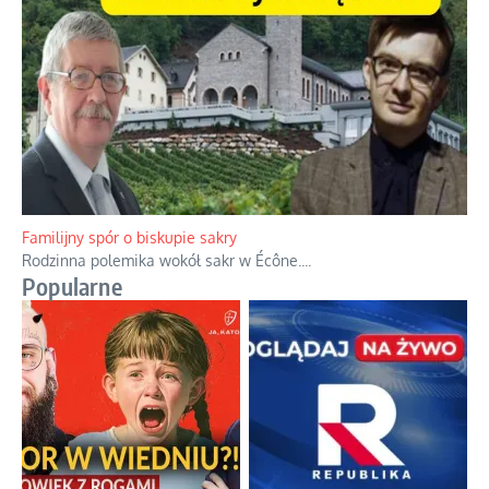
Familijny spór o biskupie sakry
Rodzinna polemika wokół sakr w Écône.
...
Popularne