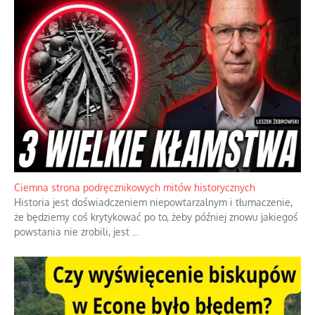
Ciemna strona podręcznikowych mitów historycznych
Historia jest doświadczeniem niepowtarzalnym i tłumaczenie,
że będziemy coś krytykować po to, żeby później znowu jakiegoś
powstania nie zrobili, jest
...