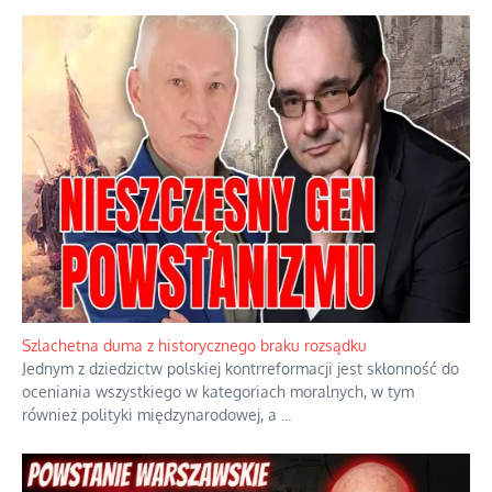
Szlachetna duma z historycznego braku rozsądku
Jednym z dziedzictw polskiej kontrreformacji jest skłonność do
oceniania wszystkiego w kategoriach moralnych, w tym
również polityki międzynarodowej, a
...