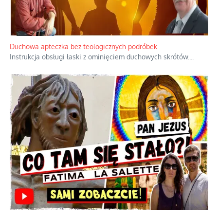
Duchowa apteczka bez teologicznych podróbek
Instrukcja obsługi łaski z ominięciem duchowych skrótów.
...