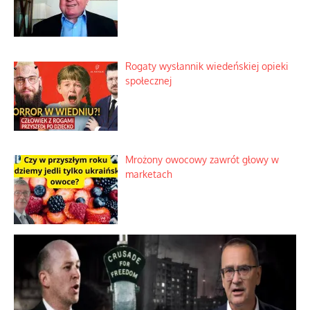
Rogaty wysłannik wiedeńskiej opieki
społecznej
Mrożony owocowy zawrót głowy w
marketach