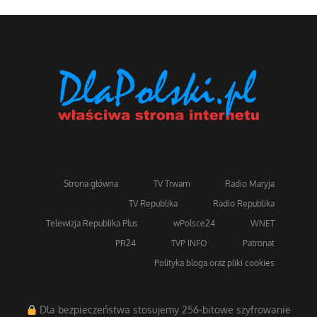
Strona główna
TV Trwam
Radio Maryja
TV Republika
Radio Republika
Telewizja Republika Plus
wPolsce24
WNET
PR24
TVP INFO
Patronat
Polityka bloga oraz pliki cookies
Dla bezpieczeństwa stosujemy 256-bitowe szyfrowanie