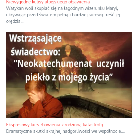
Niewygodne kulisy alpejskiego objawienia
Watykan woli skupiać się na łagodnym wizerunku Maryi,
ukrywając przed światem pełną i bardziej surową treść jej
orędzia.
...
Ekspresowy kurs zbawienia z rodzinną katastrofą
Dramatyczne skutki skrajnej nadgorliwości we wspólnocie.
...