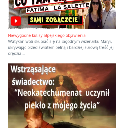
Niewygodne kulisy alpejskiego objawienia
Watykan woli skupiać się na łagodnym wizerunku Maryi,
ukrywając przed światem pełną i bardziej surową treść jej
orędzia.
...