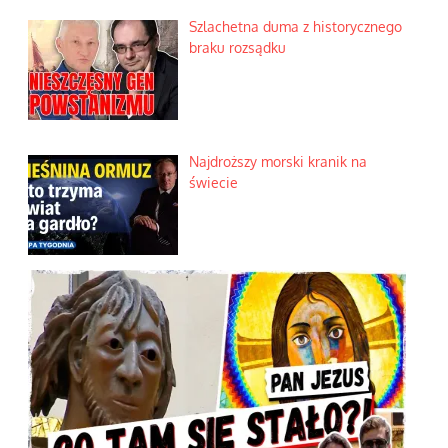
Szlachetna duma z historycznego
braku rozsądku
Najdroższy morski kranik na
świecie