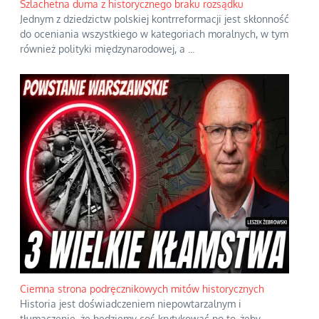
Szlachetna duma z historycznego braku rozsądku
Jednym z dziedzictw polskiej kontrreformacji jest skłonność
do oceniania wszystkiego w kategoriach moralnych, w tym
również polityki międzynarodowej, a
...
Ciemna strona podręcznikowych mitów historycznych
Historia jest doświadczeniem niepowtarzalnym i
tłumaczenie, że będziemy coś krytykować po to, żeby