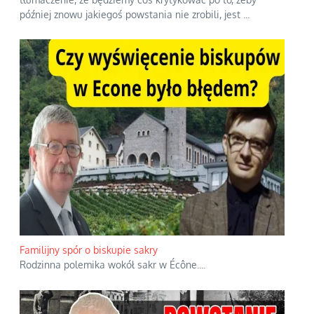
później znowu jakiegoś powstania nie zrobili, jest
...
Familijny spór o biskupie sakry
Rodzinna polemika wokół sakr w Écône.
...