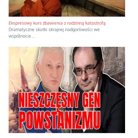
Ekspresowy kurs zbawienia z rodzinną katastrofą
Dramatyczne skutki skrajnej nadgorliwości we
wspólnocie.
...