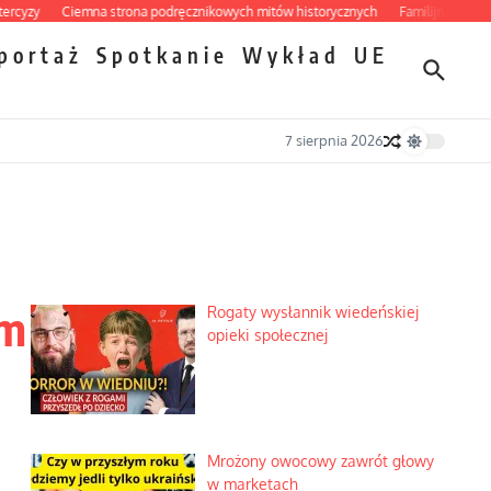
y
Ciemna strona podręcznikowych mitów historycznych
Familijny spór o bisk
portaż
Spotkanie
Wykład
UE
7 sierpnia 2026
ym
Rogaty wysłannik wiedeńskiej
opieki społecznej
Mrożony owocowy zawrót głowy
w marketach