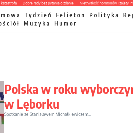
trofą
Dobre rady bez pytania o zdanie
Nietrwałość hormonów i zalety intercyz
zmowa
Tydzień
Felieton
Polityka
Re
ościół
Muzyka
Humor
Polska w roku wyborcz
w Lęborku
Spotkanie ze Stanisławem Michalkiewiczem...