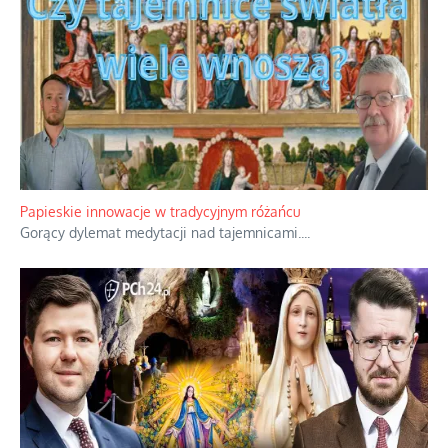
Kamienie i siekiery przeciw czołgom
Gorzka analityka decyzji warszawskich dowódców.
...