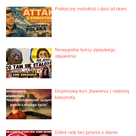
Lipski incydent i meandry strategii
Praktyczny instruktaż z dala od okien