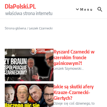
Przejdź do treści
DlaPolski.PL
Menu
właściwa strona internetu
Strona główna
/
Leszek Czarnecki
Ryszard Czarnecki w
szerokim froncie
gaśnicowym?!
Leszek Szymowski...
Jakie są skutki afery
Krauze-Czarnecki-
Giertych?
Dzieje się coś dziwnego, to