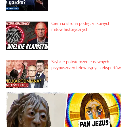
Nietrwałość hormonów i zalety
intercyzy
Szlachetna duma z historycznego
braku rozsądku
Najdroższy morski kranik na świecie
Ciemna strona podręcznikowych
mitów historycznych