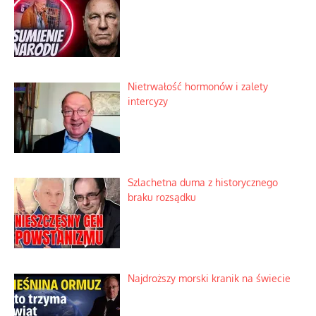
Niewygodne kulisy alpejskiego
objawienia
Ekspresowy kurs zbawienia z rodzinną
katastrofą
Dobre rady bez pytania o zdanie