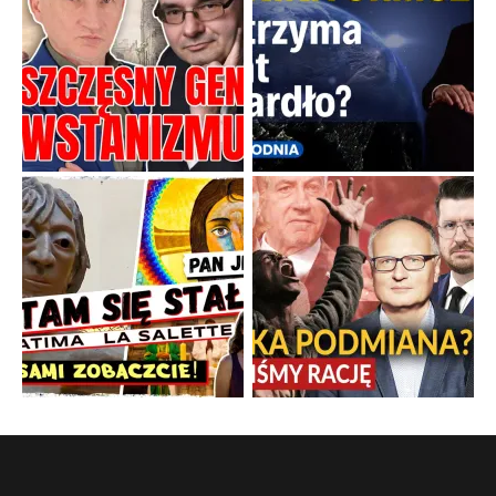
Boskie przestrogi na trudne czasy. Maryjna alternatywa dla
cyfrowego świata
Święte orędzia w cieniu smartfonów.
...
Popularne