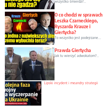
wszystko śmierdzi!...
O co chodzi w sprawach
Leszka Czarneckiego,
Ryszarda Krauze i
Giertycha?
To wszystko jest podejrzane....
Prawda Giertycha
Jak tu wierzyć adwokatom?...