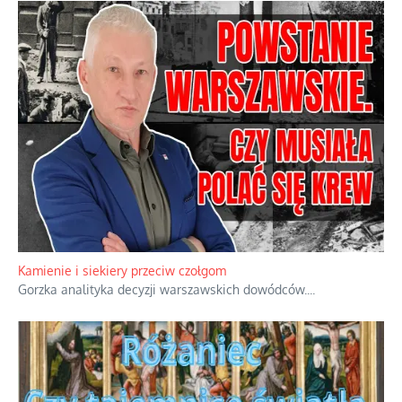
Familijny spór o biskupie sakry
Rodzinna polemika wokół sakr w Écône.
...