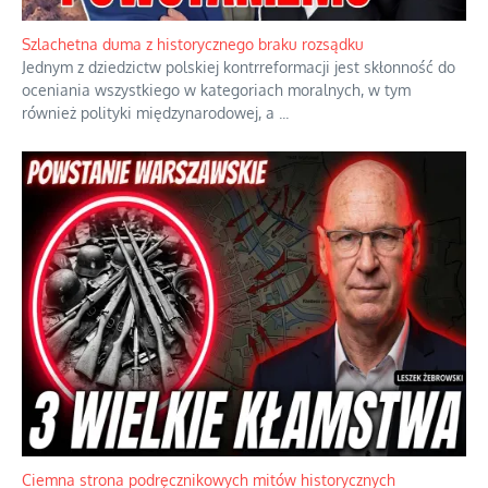
Ekspresowy kurs zbawienia z rodzinną katastrofą
Dramatyczne skutki skrajnej nadgorliwości we wspólnocie.
...
Szlachetna duma z historycznego braku rozsądku
Jednym z dziedzictw polskiej kontrreformacji jest skłonność do
oceniania wszystkiego w kategoriach moralnych, w tym
również polityki międzynarodowej, a
...