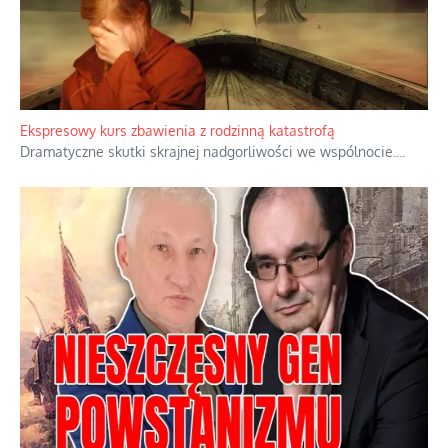
Niewygodne kulisy alpejskiego objawienia
Watykan woli skupiać się na łagodnym wizerunku Maryi,
ukrywając przed światem pełną i bardziej surową treść jej
orędzia.
...