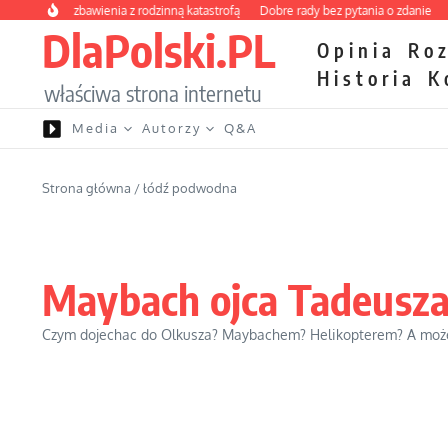
Przejdź do treści
y kurs zbawienia z rodzinną katastrofą
Dobre rady bez pytania o zdanie
Niet
DlaPolski.PL
Opinia
Ro
Historia
K
właściwa strona internetu
Media
Autorzy
Q&A
Strona główna
/
łódź podwodna
Maybach ojca Tadeusz
Czym dojechac do Olkusza? Maybachem? Helikopterem? A może