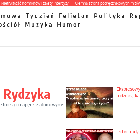
rwałość hormonów i zalety intercyzy
Ciemna strona podręcznikowych mitów hist
zmowa
Tydzień
Felieton
Polityka
Re
ościół
Muzyka
Humor
a Rydzyka
Ekspresowy
rodzinną ka
 łodzią o napędzie atomowym?...
Dobre rady 