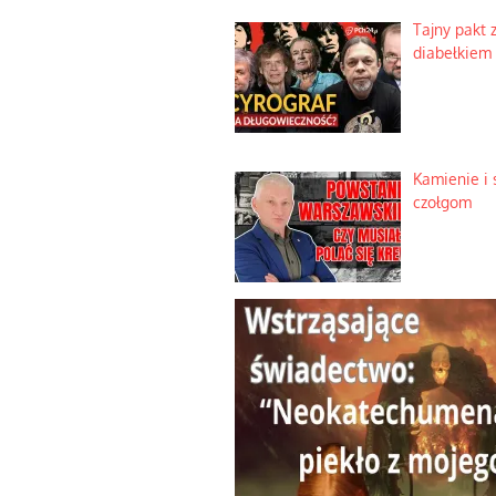
Tajny pakt 
diabełkiem
Kamienie i 
czołgom