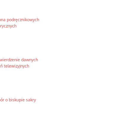
ona podręcznikowych
orycznych
twierdzenie dawnych
ń telewizyjnych
pór o biskupie sakry