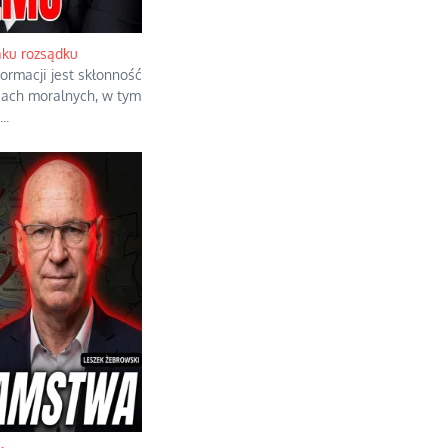
aku rozsądku
formacji jest skłonność
iach moralnych, w tym
...