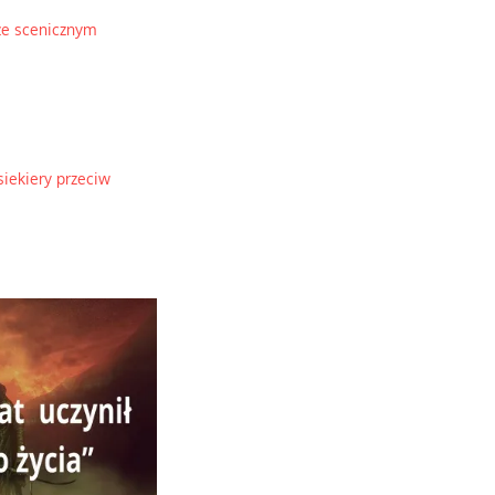
ze scenicznym
siekiery przeciw