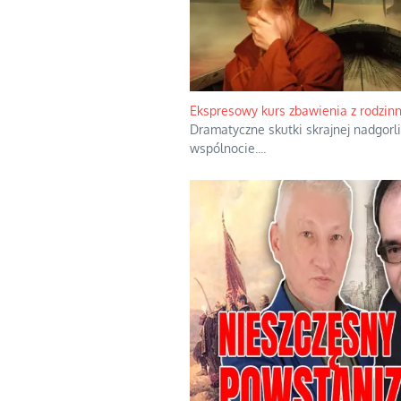
Ekspresowy kurs zbawienia z rodzinn
Dramatyczne skutki skrajnej nadgorl
wspólnocie.
...