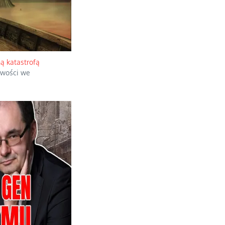
ą katastrofą
iwości we