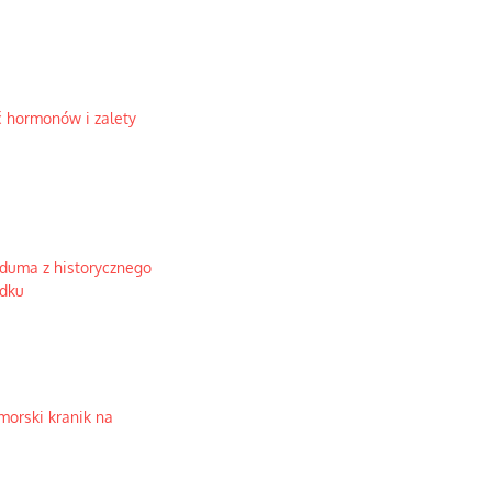
 hormonów i zalety
 duma z historycznego
ądku
morski kranik na