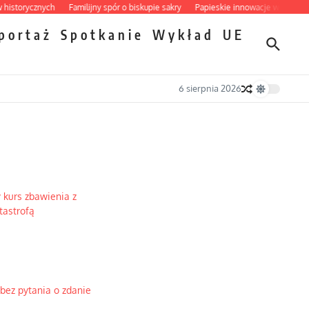
orycznych
Familijny spór o biskupie sakry
Papieskie innowacje w tradycyjnym 
portaż
Spotkanie
Wykład
UE
6 sierpnia 2026
 kurs zbawienia z
tastrofą
bez pytania o zdanie