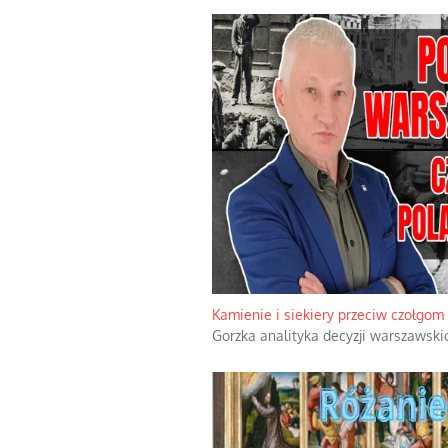
Kamienie i siekiery przeciw czołgom
Gorzka analityka decyzji warszawsk