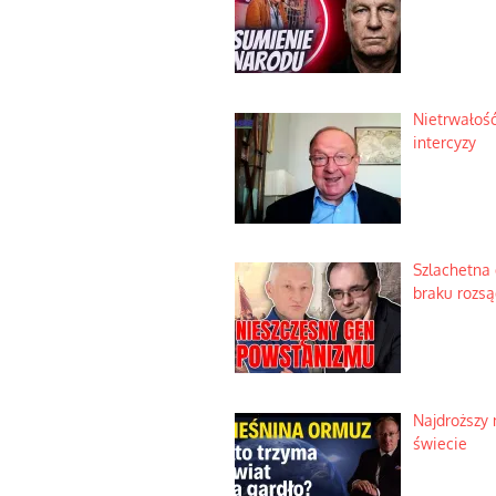
Nietrwałość
intercyzy
Szlachetna
braku rozs
Najdroższy 
świecie