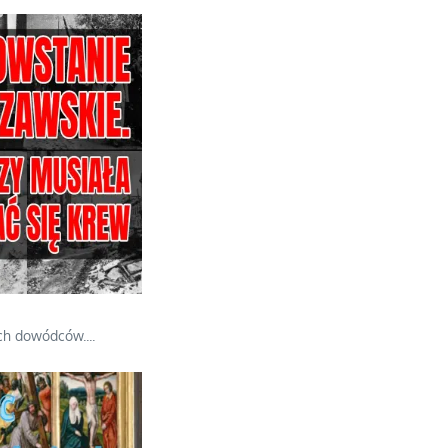
ich dowódców.
...