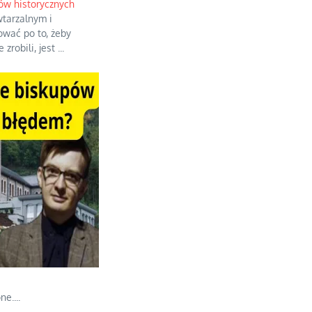
ów historycznych
wtarzalnym i
ować po to, żeby
 zrobili, jest
...
ne.
...