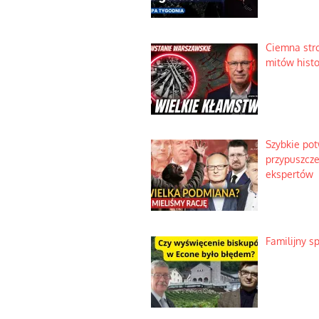
Ciemna str
mitów hist
Szybkie po
przypuszcze
ekspertów
Familijny s