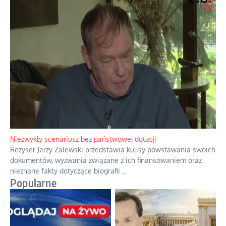
Niezwykły scenariusz bez państwowej dotacji
Reżyser Jerzy Zalewski przedstawia kulisy powstawania swoich
dokumentów, wyzwania związane z ich finansowaniem oraz
nieznane fakty dotyczące biografii
...
Popularne