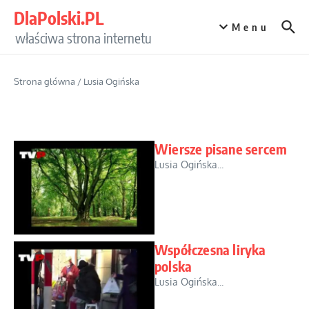
Przejdź do treści
DlaPolski.PL
Menu
właściwa strona internetu
Strona główna
/
Lusia Ogińska
Wiersze pisane sercem
Lusia Ogińska...
Współczesna liryka
polska
Lusia Ogińska...