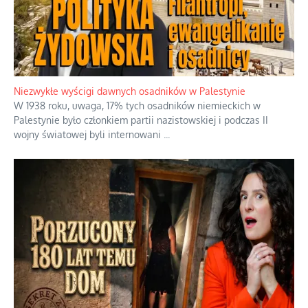
Niezwykłe wyścigi dawnych osadników w Palestynie
W 1938 roku, uwaga, 17% tych osadników niemieckich w
Palestynie było członkiem partii nazistowskiej i podczas II
wojny światowej byli internowani
...