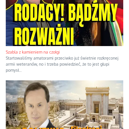
Szabla z kamieniem na czołgi
Startowaliśmy amatorami przeciwko już świetnie rozkręconej
armii weteranów, no i trzeba powiedzieć, że to jest głupi
pomysł
...