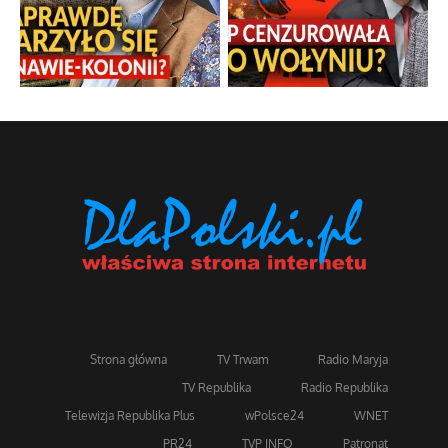
Strona główna
TV Trwam
Radio Maryja
TV Republika
Radio Republika
Telewizja Republika Plus
wPolsce24
WNET
PR24
TVP INFO
Patronat