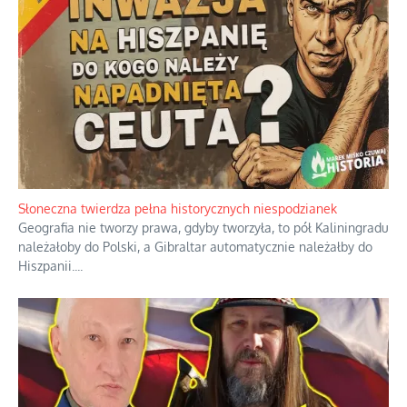
Słoneczna twierdza pełna historycznych niespodzianek
Geografia nie tworzy prawa, gdyby tworzyła, to pół Kaliningradu
należałoby do Polski, a Gibraltar automatycznie należałby do
Hiszpanii.
...