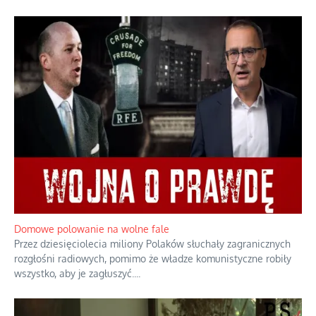
Domowe polowanie na wolne fale
Przez dziesięciolecia miliony Polaków słuchały zagranicznych
rozgłośni radiowych, pomimo że władze komunistyczne robiły
wszystko, aby je zagłuszyć.
...