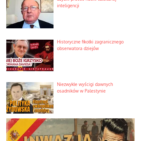
inteligencji
Historyczne fikołki zagranicznego
obserwatora dziejów
Niezwykłe wyścigi dawnych
osadników w Palestynie