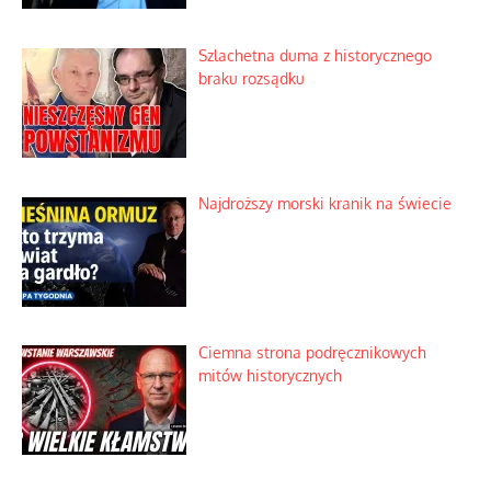
Nietrwałość hormonów i zalety
intercyzy
Szlachetna duma z historycznego
braku rozsądku