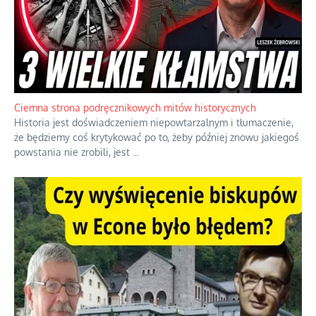
Szlachetna duma z historycznego braku rozsądku
Jednym z dziedzictw polskiej kontrreformacji jest skłonność do
oceniania wszystkiego w kategoriach moralnych, w tym
również polityki międzynarodowej, a
...