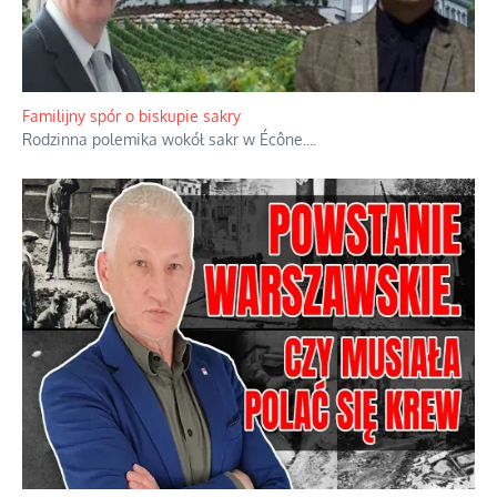
Ciemna strona podręcznikowych mitów historycznych
Historia jest doświadczeniem niepowtarzalnym i tłumaczenie,
że będziemy coś krytykować po to, żeby później znowu jakiegoś
powstania nie zrobili, jest
...
Familijny spór o biskupie sakry