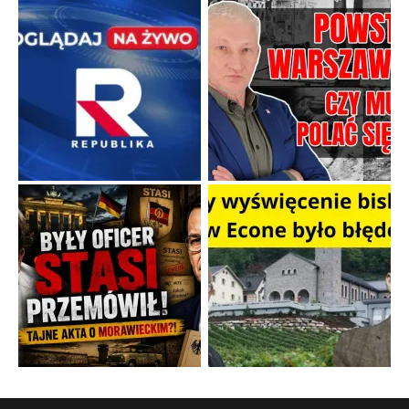
Niewykonalne rozkazy i polityczna katastrofa
Uczestnicy Powstania Warszawskiego zasługują na najwyższy
szacunek, ponieważ jako żołnierze otrzymali zadanie po prostu
niewykonalne.
...
Popularne