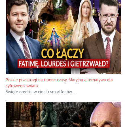
Papieskie innowacje w tradycyjnym różańcu
Gorący dylemat medytacji nad tajemnicami.
...