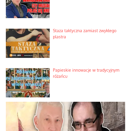
Familijny spór o biskupie sakry
Tajny pakt ze scenicznym diabełkiem
Kamienie i siekiery przeciw czołgom
Staza taktyczna zamiast zwykłego