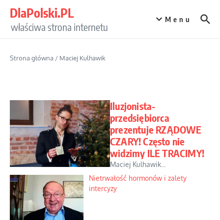
Przejdź do treści
DlaPolski.PL
Menu
właściwa strona internetu
Strona główna
/
Maciej Kulhawik
Iluzjonista-
przedsiębiorca
prezentuje RZĄDOWE
CZARY! Często nie
widzimy ILE TRACIMY!
Maciej Kulhawik...