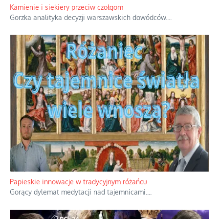
Rodzinna polemika wokół sakr w Écône.
...
Kamienie i siekiery przeciw czołgom
Gorzka analityka decyzji warszawskich dowódców.
...