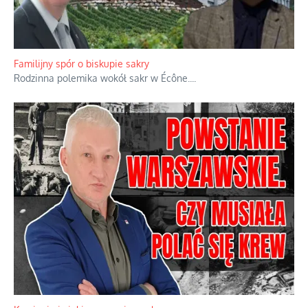
Familijny spór o biskupie sakry
Rodzinna polemika wokół sakr w Écône.
...