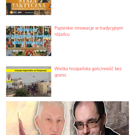
Papieskie innowacje w tradycyjnym
różańcu
Wielka hiszpańska gościnność bez
granic