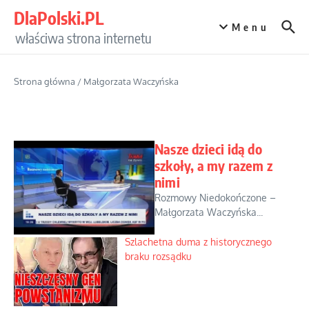
Przejdź do treści
DlaPolski.PL
Menu
właściwa strona internetu
Strona główna
/
Małgorzata Waczyńska
Nasze dzieci idą do
szkoły, a my razem z
nimi
Rozmowy Niedokończone –
Małgorzata Waczyńska...
Szlachetna duma z historycznego
braku rozsądku