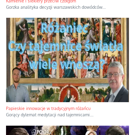
Kamienie i siekiery przeciw czołgom
Gorzka analityka decyzji warszawskich dowódców.
...
Papieskie innowacje w tradycyjnym różańcu
Gorący dylemat medytacji nad tajemnicami.
...