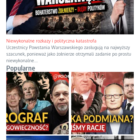
Niewykonalne rozkazy i polityczna katastrofa
Uczestnicy Powstania Warszawskiego zasługują na najwyższy
szacunek, ponieważ jako żołnierze otrzymali zadanie po prostu
niewykonalne.
...
Popularne