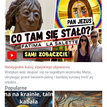
Duchowa apteczka bez teologicznych podróbek
Instrukcja obsługi łaski z ominięciem duchowych skrótów.
...