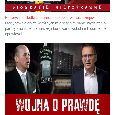
Rozważania o rodzinie przy zielonej herbacie
Rodzina to zbiór jednostek połączonych trwałymi, naturalnymi,
realnymi relacjami.
...
Historyczne fikołki zagranicznego obserwatora dziejów
Fascynowało go, że w różnych miejscach te same wydarzenia