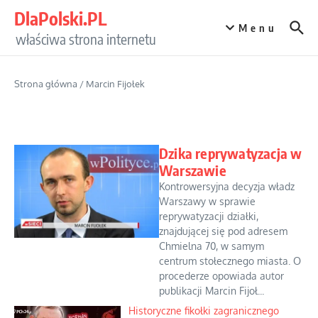
Przejdź do treści
DlaPolski.PL
Menu
właściwa strona internetu
Strona główna
/
Marcin Fijołek
Dzika reprywatyzacja w
Warszawie
Kontrowersyjna decyzja władz
Warszawy w sprawie
reprywatyzacji działki,
znajdującej się pod adresem
Chmielna 70, w samym
centrum stołecznego miasta. O
procederze opowiada autor
publikacji Marcin Fijoł...