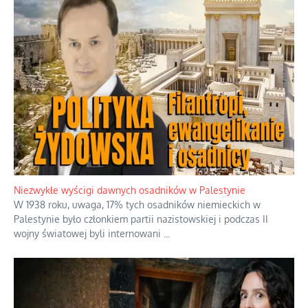
Kosmiczny labirynt dawnych teorii
mistycznych
Tajemnica nagłego upadku krajowych
serwerów