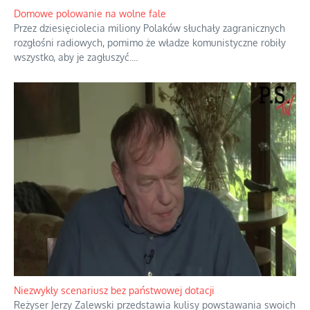
pamiętano zupełnie inaczej i budowano wokół nich odmienne
opowieści.
...
Domowe polowanie na wolne fale
Przez dziesięciolecia miliony Polaków słuchały zagranicznych
rozgłośni radiowych, pomimo że władze komunistyczne robiły
wszystko, aby je zagłuszyć.
...