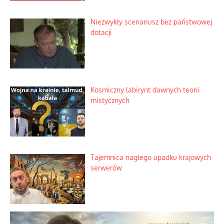
Zimny prysznic na złote emocje
Domowe polowanie na wolne fale
Niezwykły scenariusz bez państwowej
dotacji