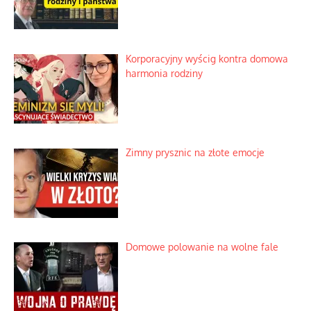
Niezwykłe wyścigi dawnych
osadników w Palestynie
Bezobsługowe muzeum objawień w
Alpach
Rozważania o rodzinie przy zielonej
herbacie
Korporacyjny wyścig kontra domowa
harmonia rodziny