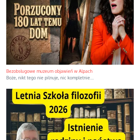
Niezwykłe wyścigi dawnych osadników w Palestynie
W 1938 roku, uwaga, 17% tych osadników niemieckich w
Palestynie było członkiem partii nazistowskiej i podczas II
wojny światowej byli internowani
...