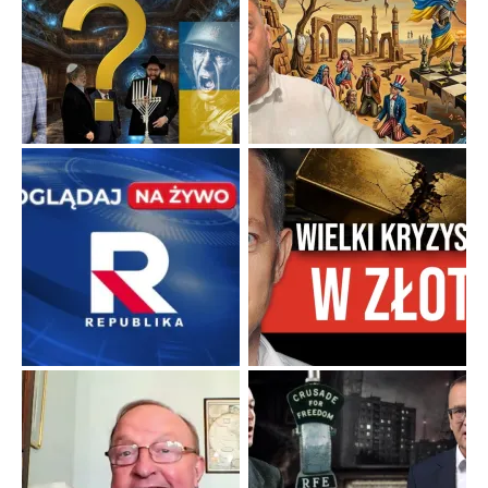
Niewygodne kulisy alpejskiego objawienia
Watykan woli skupiać się na łagodnym wizerunku Maryi,
ukrywając przed światem pełną i bardziej surową treść jej
orędzia.
...
Popularne