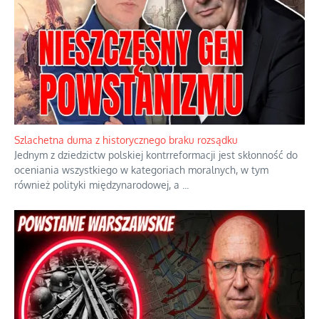
Szlachetna duma z historycznego braku rozsądku
Jednym z dziedzictw polskiej kontrreformacji jest skłonność do
oceniania wszystkiego w kategoriach moralnych, w tym
również polityki międzynarodowej, a
...