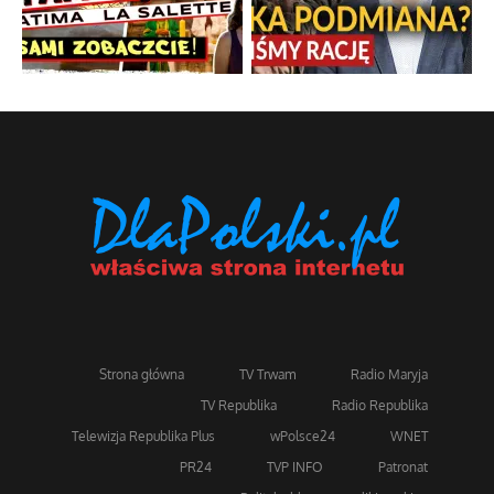
Strona główna
TV Trwam
Radio Maryja
TV Republika
Radio Republika
Telewizja Republika Plus
wPolsce24
WNET
PR24
TVP INFO
Patronat