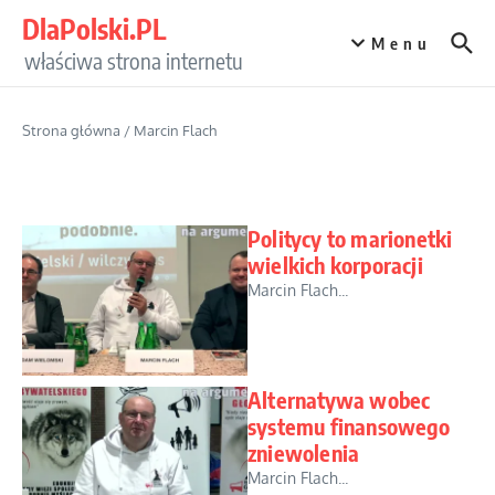
Przejdź do treści
DlaPolski.PL
Menu
właściwa strona internetu
Strona główna
/
Marcin Flach
Politycy to marionetki
wielkich korporacji
Marcin Flach...
Alternatywa wobec
systemu finansowego
zniewolenia
Marcin Flach...