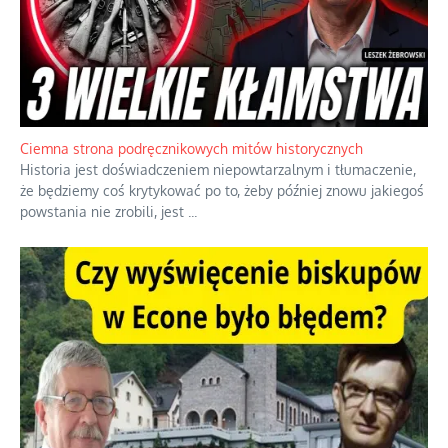
Ciemna strona podręcznikowych mitów historycznych
Historia jest doświadczeniem niepowtarzalnym i tłumaczenie,
że będziemy coś krytykować po to, żeby później znowu jakiegoś
powstania nie zrobili, jest
...