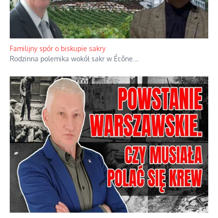
Familijny spór o biskupie sakry
Rodzinna polemika wokół sakr w Écône.
...