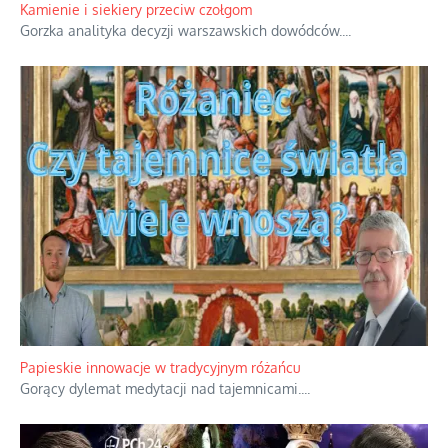
Kamienie i siekiery przeciw czołgom
Gorzka analityka decyzji warszawskich dowódców.
...
Papieskie innowacje w tradycyjnym różańcu
Gorący dylemat medytacji nad tajemnicami.
...