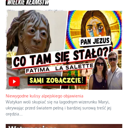
Niewygodne kulisy alpejskiego objawienia
Watykan woli skupiać się na łagodnym wizerunku Maryi,
ukrywając przed światem pełną i bardziej surową treść jej
orędzia.
...