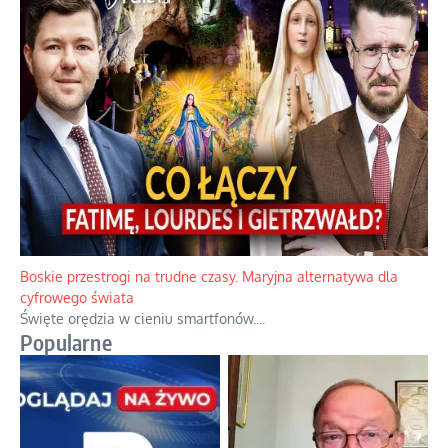
Boskie przestrogi na trudne czasy. Maryjna alternatywa dla
cyfrowego świata
Święte orędzia w cieniu smartfonów.
...
Popularne