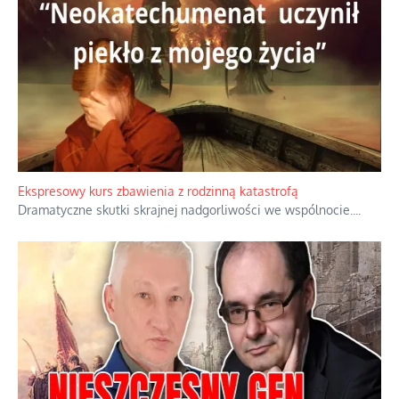
Niewygodne kulisy alpejskiego objawienia
Watykan woli skupiać się na łagodnym wizerunku Maryi,
ukrywając przed światem pełną i bardziej surową treść jej
orędzia.
...