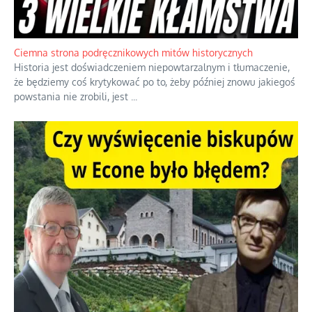
Szlachetna duma z historycznego braku rozsądku
Jednym z dziedzictw polskiej kontrreformacji jest skłonność do
oceniania wszystkiego w kategoriach moralnych, w tym
również polityki międzynarodowej, a
...
Ciemna strona podręcznikowych mitów historycznych
Historia jest doświadczeniem niepowtarzalnym i tłumaczenie,