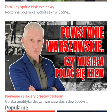
że będziemy coś krytykować po to, żeby później znowu jakiegoś
powstania nie zrobili, jest
...
Familijny spór o biskupie sakry
Rodzinna polemika wokół sakr w Écône.
...