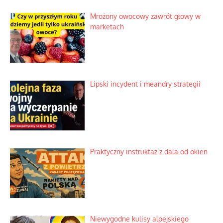
Słowiańskie wybraniectwo w krzywym
zwierciadle
Rogaty wysłannik wiedeńskiej opieki
społecznej
Mrożony owocowy zawrót głowy w
marketach