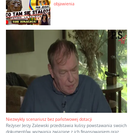
Lipski incydent i meandry strategii
Praktyczny instruktaż z dala od okien
Niewygodne kulisy alpejskiego
objawienia