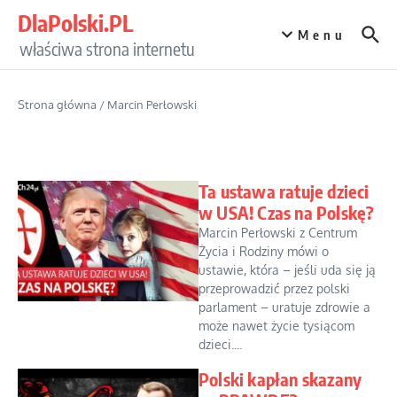
Przejdź do treści
DlaPolski.PL
Menu
właściwa strona internetu
Strona główna
/
Marcin Perłowski
Ta ustawa ratuje dzieci
w USA! Czas na Polskę?
Marcin Perłowski z Centrum
Życia i Rodziny mówi o
ustawie, która – jeśli uda się ją
przeprowadzić przez polski
parlament – uratuje zdrowie a
może nawet życie tysiącom
dzieci....
Polski kapłan skazany