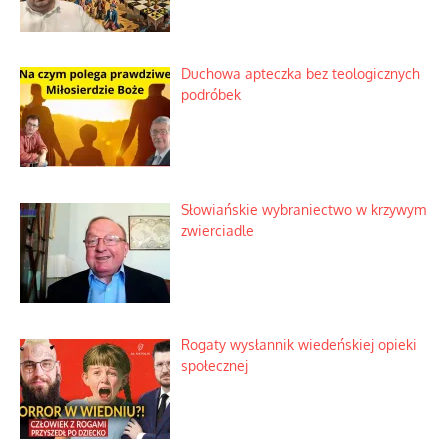
Niezwykły scenariusz bez państwowej
dotacji
Kosmiczny labirynt dawnych teorii
mistycznych
Tajemnica nagłego upadku krajowych
serwerów
Duchowa apteczka bez teologicznych
podróbek