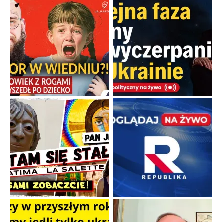
Kamienie i siekiery przeciw czołgom
Gorzka analityka decyzji warszawskich dowódców.
...
Popularne