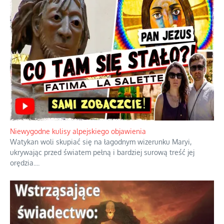
Duchowa apteczka bez teologicznych podróbek
Instrukcja obsługi łaski z ominięciem duchowych skrótów.
...