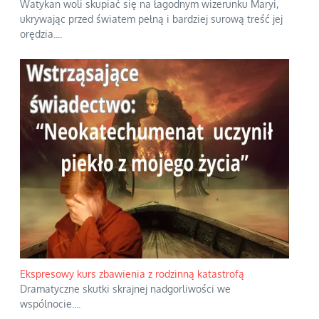
Watykan woli skupiać się na łagodnym wizerunku Maryi,
ukrywając przed światem pełną i bardziej surową treść jej
orędzia.
...
Ekspresowy kurs zbawienia z rodzinną katastrofą
Dramatyczne skutki skrajnej nadgorliwości we
wspólnocie.
...