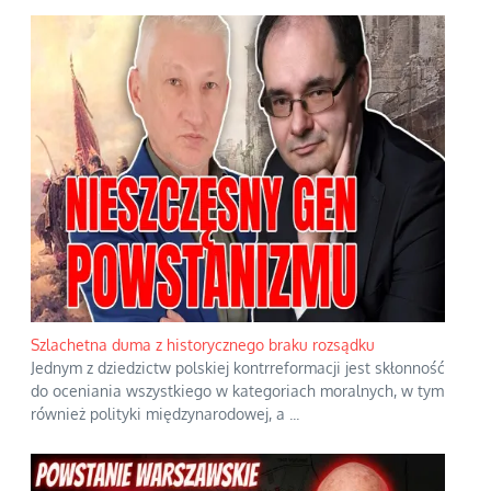
Szlachetna duma z historycznego braku rozsądku
Jednym z dziedzictw polskiej kontrreformacji jest skłonność
do oceniania wszystkiego w kategoriach moralnych, w tym
również polityki międzynarodowej, a
...