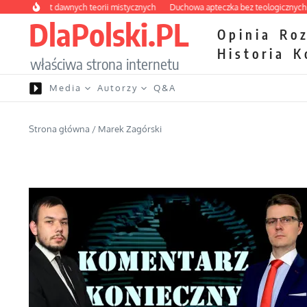
Przejdź do treści
labirynt dawnych teorii mistycznych
Duchowa apteczka bez teologicznych podr
DlaPolski.PL
Opinia
Ro
Historia
K
właściwa strona internetu
Media
Autorzy
Q&A
Strona główna
/
Marek Zagórski