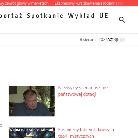
rót głowy w marketach
Ekspresowy kurs zbawienia z rodzinną katastrofą
Dobr
portaż
Spotkanie
Wykład
UE
8 sierpnia 2026
Niezwykły scenariusz bez
państwowej dotacji
ie
Kosmiczny labirynt dawnych
teorii mistycznych