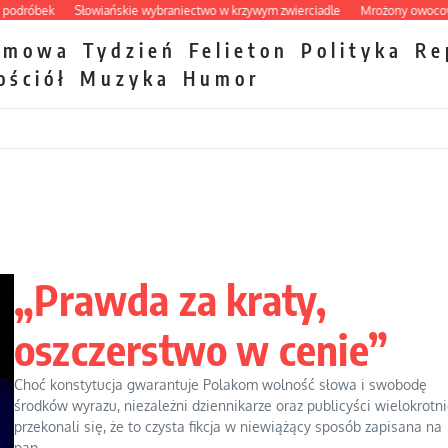
óbek
Słowiańskie wybraniectwo w krzywym zwierciadle
Mrożony owocowy zaw
zmowa
Tydzień
Felieton
Polityka
Re
ościół
Muzyka
Humor
„Prawda za kraty,
oszczerstwo w cenie”
Choć konstytucja gwarantuje Polakom wolność słowa i swobodę
środków wyrazu, niezależni dziennikarze oraz publicyści wielokrotn
przekonali się, że to czysta fikcja w niewiążący sposób zapisana na
pap...