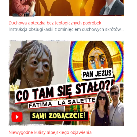
Duchowa apteczka bez teologicznych podróbek
Instrukcja obsługi łaski z ominięciem duchowych skrótów.
...
Niewygodne kulisy alpejskiego objawienia