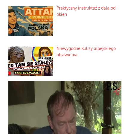
Praktyczny instruktaż z dala od
okien
Niewygodne kulisy alpejskiego
objawienia