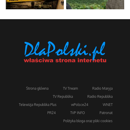
Strona główna
TV Trwam
Radio Maryja
TV Republika
Radio Republika
Telewizja Republika Plus
wPolsce24
WNET
PR24
TVP INFO
Patronat
Polityka bloga oraz pliki cookies