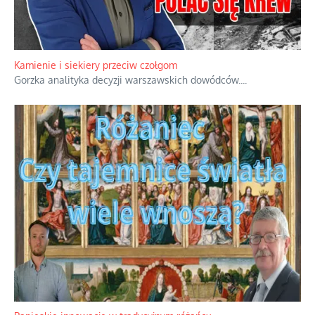
Kamienie i siekiery przeciw czołgom
Gorzka analityka decyzji warszawskich dowódców.
...