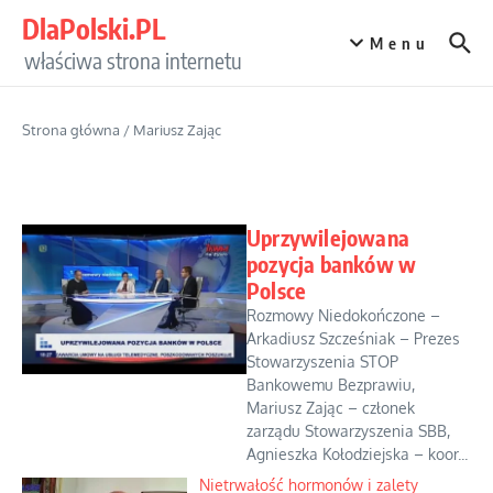
Przejdź do treści
DlaPolski.PL
Menu
właściwa strona internetu
Strona główna
/
Mariusz Zając
Uprzywilejowana
pozycja banków w
Polsce
Rozmowy Niedokończone –
Arkadiusz Szcześniak – Prezes
Stowarzyszenia STOP
Bankowemu Bezprawiu,
Mariusz Zając – członek
zarządu Stowarzyszenia SBB,
Agnieszka Kołodziejska – koor...
Nietrwałość hormonów i zalety