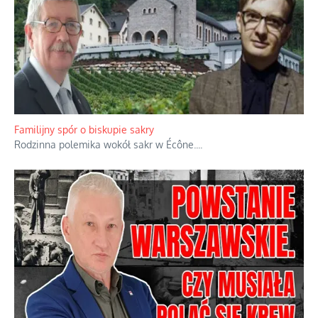
Familijny spór o biskupie sakry
Rodzinna polemika wokół sakr w Écône.
...