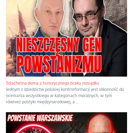
Szlachetna duma z historycznego braku rozsądku
Jednym z dziedzictw polskiej kontrreformacji jest skłonność do
oceniania wszystkiego w kategoriach moralnych, w tym
również polityki międzynarodowej, a
...