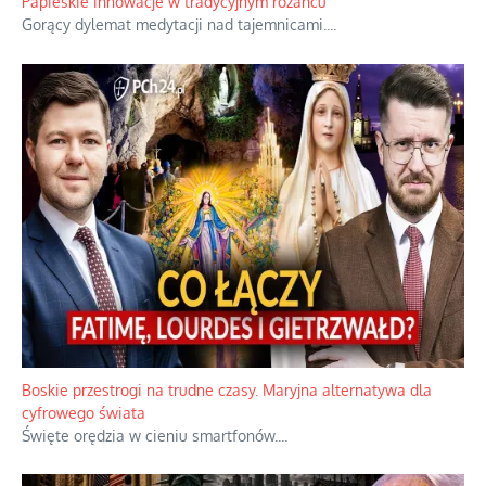
Papieskie innowacje w tradycyjnym różańcu
Gorący dylemat medytacji nad tajemnicami.
...
Boskie przestrogi na trudne czasy. Maryjna alternatywa dla
cyfrowego świata
Święte orędzia w cieniu smartfonów.
...