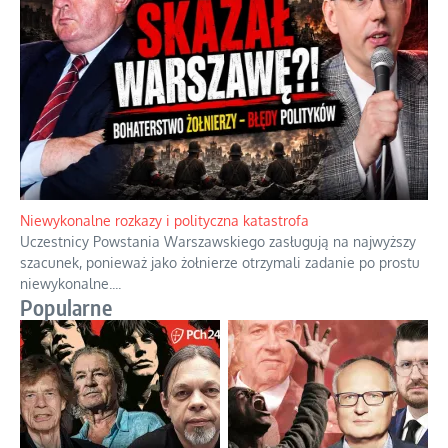
Niewykonalne rozkazy i polityczna katastrofa
Uczestnicy Powstania Warszawskiego zasługują na najwyższy
szacunek, ponieważ jako żołnierze otrzymali zadanie po prostu
niewykonalne.
...
Popularne