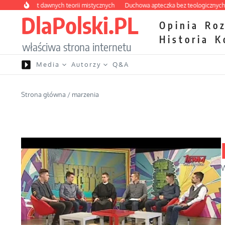
Przejdź do treści
labirynt dawnych teorii mistycznych
Duchowa apteczka bez teologicznych podr
DlaPolski.PL
Opinia
Ro
Historia
K
właściwa strona internetu
Media
Autorzy
Q&A
Strona główna
/
marzenia
W