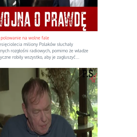
olowanie na wolne fale
esięciolecia miliony Polaków słuchały
znych rozgłośni radiowych, pomimo że władze
czne robiły wszystko, aby je zagłuszyć.
...