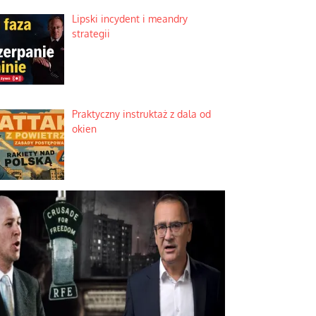
Lipski incydent i meandry
strategii
Praktyczny instruktaż z dala od
okien