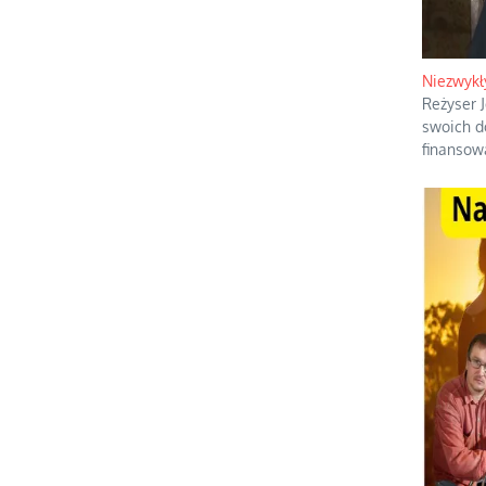
Niezwykł
Reżyser 
swoich d
finansow