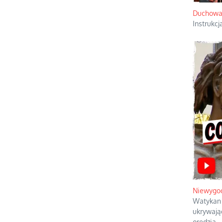
Duchowa 
Instrukc
Niewygod
Watykan 
ukrywając
orędzia.
..