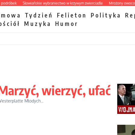
óbek
Słowiańskie wybraniectwo w krzywym zwierciadle
Mrożony owocowy zaw
zmowa
Tydzień
Felieton
Polityka
Re
ościół
Muzyka
Humor
Marzyć, wierzyć, ufać
esterplatte Młodych...