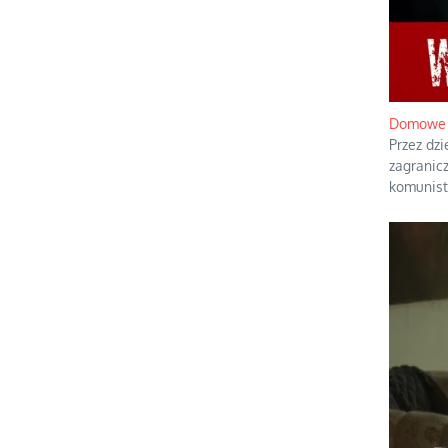
Domowe p
Przez dzi
zagranic
komunisty