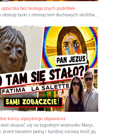
apteczka bez teologicznych podróbek
ja obsługi łaski z ominięciem duchowych skrótów.
...
ne kulisy alpejskiego objawienia
woli skupiać się na łagodnym wizerunku Maryi,
 przed światem pełną i bardziej surową treść jej
.