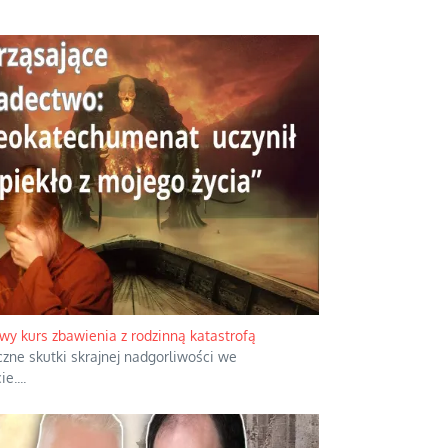
wy kurs zbawienia z rodzinną katastrofą
zne skutki skrajnej nadgorliwości we
ie.
...