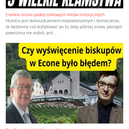
Jednym z dziedzictw polskiej kontrreformacji jest skłonność do
oceniania wszystkiego w kategoriach moralnych, w tym
również polityki międzynarodowej, a
...
Ciemna strona podręcznikowych mitów historycznych
Historia jest doświadczeniem niepowtarzalnym i tłumaczenie,
że będziemy coś krytykować po to, żeby później znowu jakiegoś