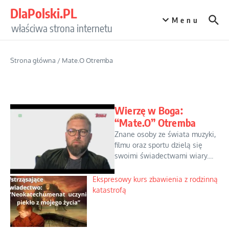
Przejdź do treści
DlaPolski.PL
Menu
właściwa strona internetu
Strona główna
/
Mate.O Otremba
Wierzę w Boga:
“Mate.O” Otremba
Znane osoby ze świata muzyki,
filmu oraz sportu dzielą się
swoimi świadectwami wiary....