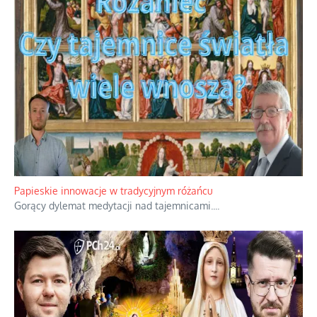
Kamienie i siekiery przeciw czołgom
Gorzka analityka decyzji warszawskich dowódców.
...