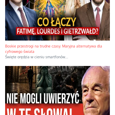
Papieskie innowacje w tradycyjnym różańcu
Gorący dylemat medytacji nad tajemnicami.
...