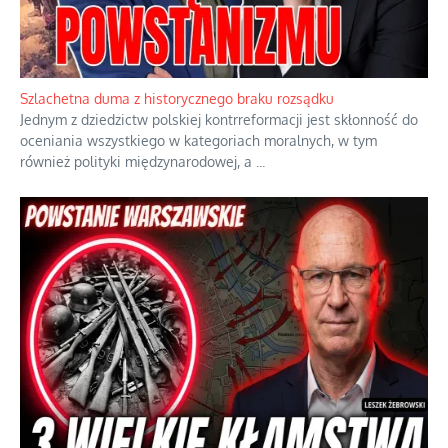
Ekspresowy kurs zbawienia z rodzinną katastrofą
Dramatyczne skutki skrajnej nadgorliwości we wspólnocie.
...
Szlachetna duma z historycznego braku rozsądku