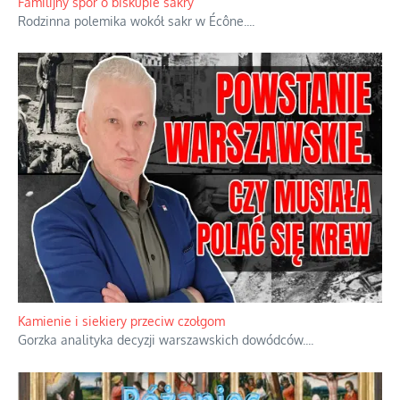
powstania nie zrobili, jest
...
Familijny spór o biskupie sakry
Rodzinna polemika wokół sakr w Écône.
...