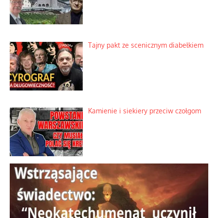
Ciemna strona podręcznikowych
mitów historycznych
Szybkie potwierdzenie dawnych
przypuszczeń telewizyjnych ekspertów
Familijny spór o biskupie sakry
Tajny pakt ze scenicznym diabełkiem