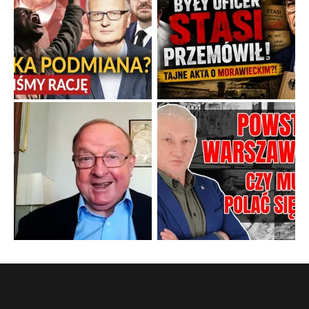
Gorzka pigułka od politycznego emeryta
Twierdzenie, że istnieje coś takiego jak odrobina tyranii,
przypomina stwierdzenie, że można być trochę w ciąży.
...
Popularne