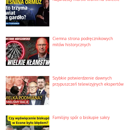
Nietrwałość hormonów i zalety
intercyzy
Szlachetna duma z historycznego
braku rozsądku
Najdroższy morski kranik na świecie