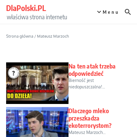
Przejdź do treści
DlaPolski.PL
Menu
właściwa strona internetu
Strona główna
/
Mateusz Marzoch
Na ten atak trzeba
odpowiedzieć
Bierność jest
niedopuszczalna!...
Dlaczego mleko
przeszkadza
ekoterrorystom?
Mateusz Marzoch...