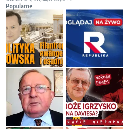
Niezwykły scenariusz bez państwowej dotacji
Reżyser Jerzy Zalewski przedstawia kulisy powstawania swoich
dokumentów, wyzwania związane z ich finansowaniem oraz
nieznane fakty dotyczące biografii
...
Popularne