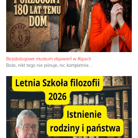
Niezwykłe wyścigi dawnych osadników w Palestynie
W 1938 roku, uwaga, 17% tych osadników niemieckich w
Palestynie było członkiem partii nazistowskiej i podczas II
wojny światowej byli internowani
...