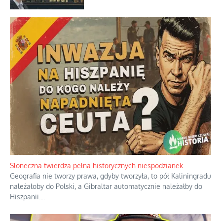
osadników w Palestynie
Bezobsługowe muzeum objawień w
Alpach
Rozważania o rodzinie przy zielonej
herbacie