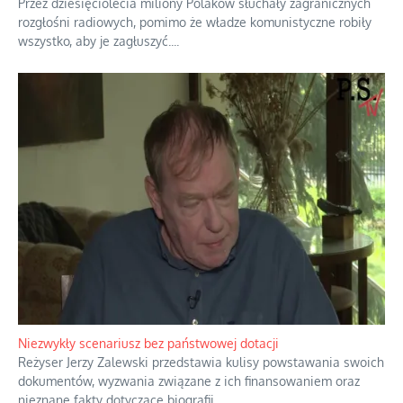
Domowe polowanie na wolne fale
Przez dziesięciolecia miliony Polaków słuchały zagranicznych
rozgłośni radiowych, pomimo że władze komunistyczne robiły
wszystko, aby je zagłuszyć.
...