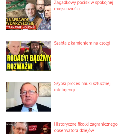
Kino historyczne z własnej kieszeni
Wielki zlot miłośników świętego
spokoju
Zagadkowy pocisk w spokojnej
miejscowości