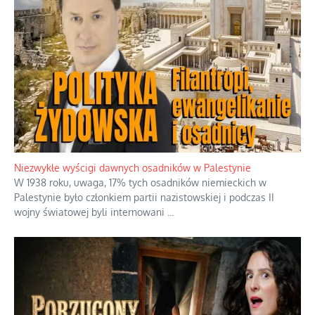
Szabla z kamieniem na czołgi
Startowaliśmy amatorami przeciwko już świetnie rozkręconej
armii weteranów, no i trzeba powiedzieć, że to jest głupi
pomysł
...