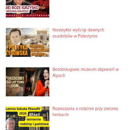
Szabla z kamieniem na czołgi
Szybki proces nauki sztucznej
inteligencji
Historyczne fikołki zagranicznego
obserwatora dziejów
Niezwykłe wyścigi dawnych