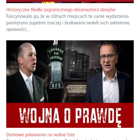
Rodzina to zbiór jednostek połączonych trwałymi, naturalnymi,
realnymi relacjami.
...
Historyczne fikołki zagranicznego obserwatora dziejów
Fascynowało go, że w różnych miejscach te same wydarzenia
pamiętano zupełnie inaczej i budowano wokół nich odmienne
opowieści.
...