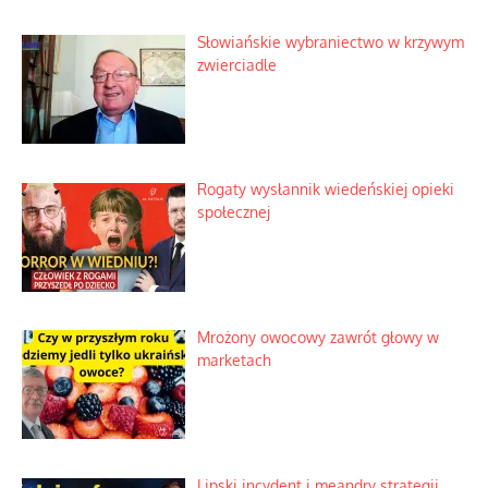
Słowiańskie wybraniectwo w krzywym
zwierciadle
Rogaty wysłannik wiedeńskiej opieki
społecznej
Mrożony owocowy zawrót głowy w
marketach
Lipski incydent i meandry strategii