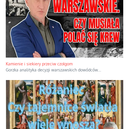
Kamienie i siekiery przeciw czołgom
Gorzka analityka decyzji warszawskich dowódców.
...