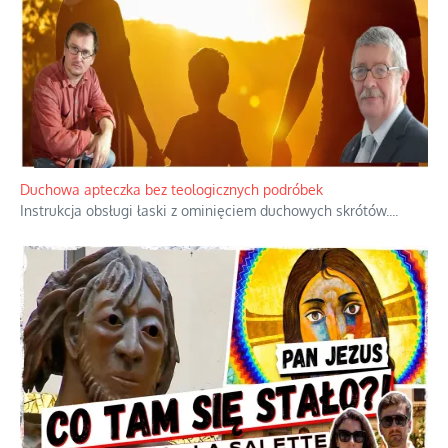
Duchowa apteczka bez teologicznych podróbek
Instrukcja obsługi łaski z ominięciem duchowych skrótów.
...