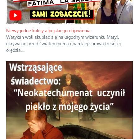
Niewygodne kulisy alpejskiego objawienia
Watykan woli skupiać się na łagodnym wizerunku Maryi,
ukrywając przed światem pełną i bardziej surową treść jej
orędzia.
...