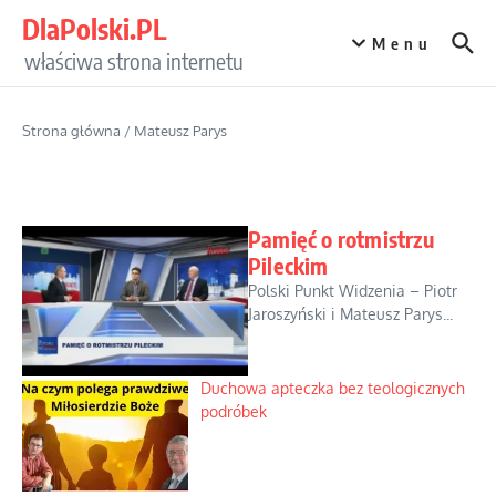
Przejdź do treści
DlaPolski.PL
Menu
właściwa strona internetu
Strona główna
/
Mateusz Parys
Pamięć o rotmistrzu
Pileckim
Polski Punkt Widzenia – Piotr
Jaroszyński i Mateusz Parys...
Duchowa apteczka bez teologicznych
podróbek