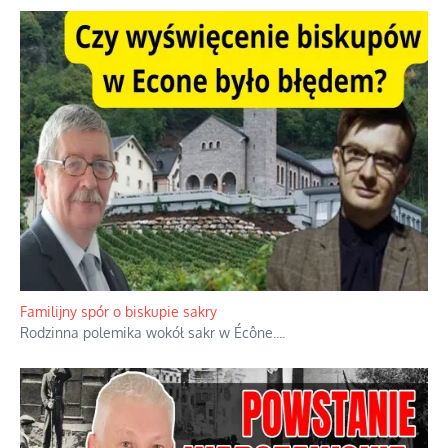
Familijny spór o biskupie sakry
Rodzinna polemika wokół sakr w Écône.
...