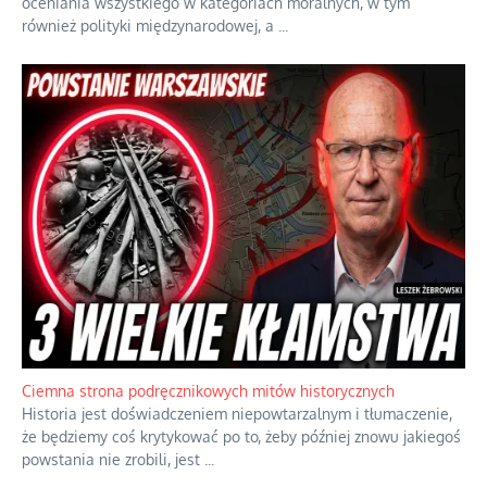
oceniania wszystkiego w kategoriach moralnych, w tym
również polityki międzynarodowej, a
...
Ciemna strona podręcznikowych mitów historycznych
Historia jest doświadczeniem niepowtarzalnym i tłumaczenie,
że będziemy coś krytykować po to, żeby później znowu jakiegoś
powstania nie zrobili, jest
...