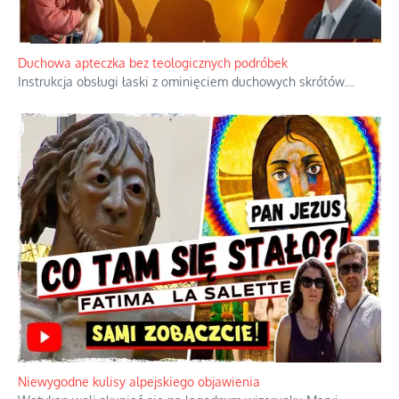
Niezwykły scenariusz bez państwowej dotacji
Reżyser Jerzy Zalewski przedstawia kulisy powstawania swoich
dokumentów, wyzwania związane z ich finansowaniem oraz
nieznane fakty dotyczące biografii
...
Duchowa apteczka bez teologicznych podróbek
Instrukcja obsługi łaski z ominięciem duchowych skrótów.
...