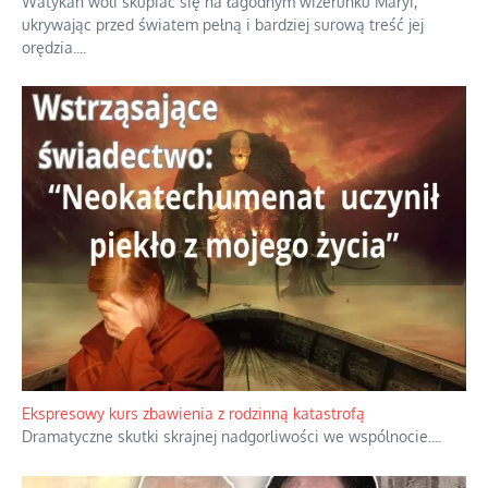
Niewygodne kulisy alpejskiego objawienia
Watykan woli skupiać się na łagodnym wizerunku Maryi,
ukrywając przed światem pełną i bardziej surową treść jej
orędzia.
...