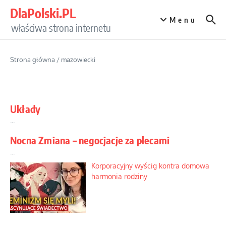
Przejdź do treści
DlaPolski.PL
Menu
właściwa strona internetu
Strona główna
/
mazowiecki
Układy
...
Nocna Zmiana – negocjacje za plecami
...