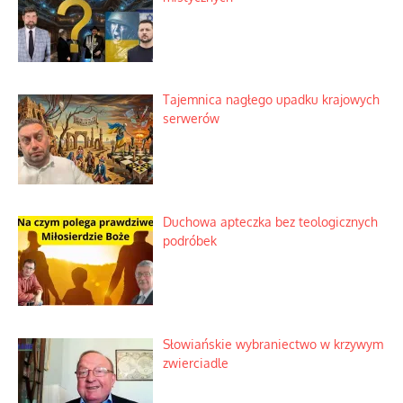
Domowe polowanie na wolne fale
Niezwykły scenariusz bez państwowej
dotacji
Kosmiczny labirynt dawnych teorii
mistycznych