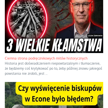
Szlachetna duma z historycznego braku rozsądku
Jednym z dziedzictw polskiej kontrreformacji jest skłonność do
oceniania wszystkiego w kategoriach moralnych, w tym
również polityki międzynarodowej, a
...