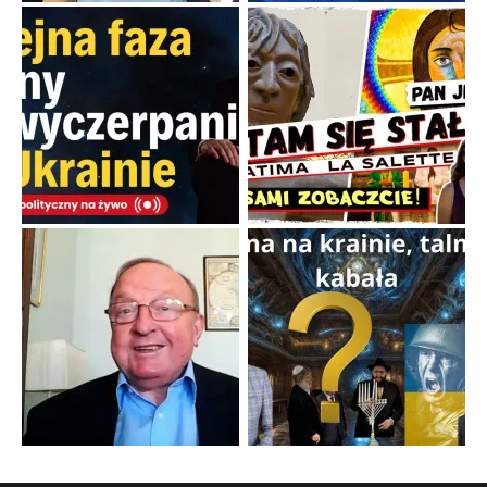
Familijny spór o biskupie sakry
Rodzinna polemika wokół sakr w Écône.
...
Popularne