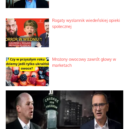
Tajemnica nagłego upadku krajowych
serwerów
Duchowa apteczka bez teologicznych
podróbek
Słowiańskie wybraniectwo w krzywym
zwierciadle
Rogaty wysłannik wiedeńskiej opieki
społecznej