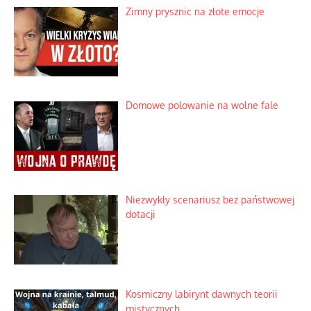
Korporacyjny wyścig kontra domowa
harmonia rodziny
Zimny prysznic na złote emocje