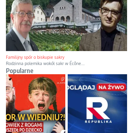
Ciemna strona podręcznikowych mitów historycznych
Historia jest doświadczeniem niepowtarzalnym i tłumaczenie,
że będziemy coś krytykować po to, żeby później znowu jakiegoś
powstania nie zrobili, jest
...