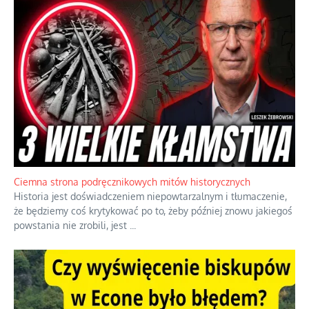
Szlachetna duma z historycznego braku rozsądku
Jednym z dziedzictw polskiej kontrreformacji jest skłonność do
oceniania wszystkiego w kategoriach moralnych, w tym
również polityki międzynarodowej, a
...