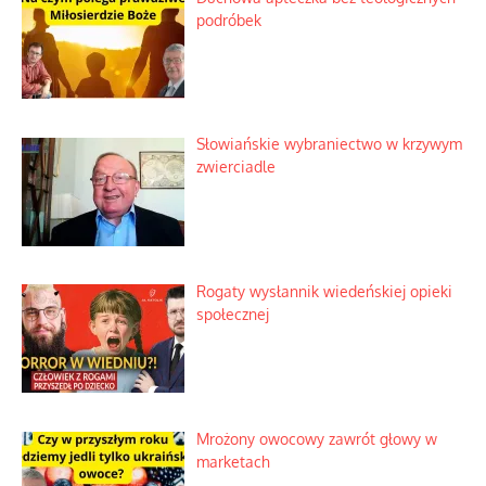
Kosmiczny labirynt dawnych teorii
mistycznych
Tajemnica nagłego upadku krajowych
serwerów
Duchowa apteczka bez teologicznych
podróbek