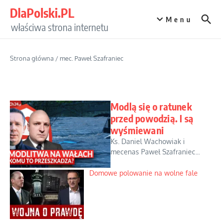
Przejdź do treści
DlaPolski.PL
Menu
właściwa strona internetu
Strona główna
/
mec. Paweł Szafraniec
Modlą się o ratunek
przed powodzią. I są
wyśmiewani
Ks. Daniel Wachowiak i
mecenas Paweł Szafraniec...