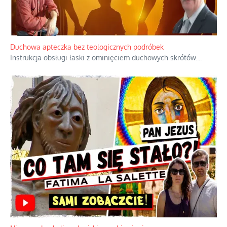
Niezwykły scenariusz bez państwowej dotacji
Reżyser Jerzy Zalewski przedstawia kulisy powstawania swoich
dokumentów, wyzwania związane z ich finansowaniem oraz
nieznane fakty dotyczące biografii
...
Duchowa apteczka bez teologicznych podróbek