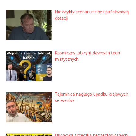
Domowe polowanie na wolne fale
Niezwykły scenariusz bez państwowej
dotacji