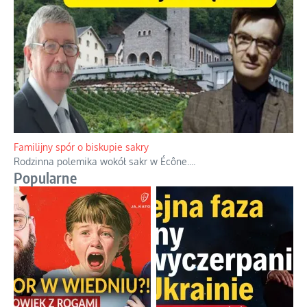
Ciemna strona podręcznikowych mitów historycznych
Historia jest doświadczeniem niepowtarzalnym i tłumaczenie,
że będziemy coś krytykować po to, żeby później znowu jakiegoś
powstania nie zrobili, jest
...