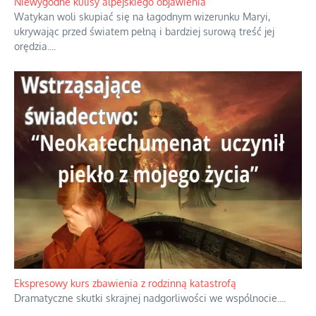
Instrukcja obsługi łaski z ominięciem duchowych skrótów.
...
Niewygodne kulisy alpejskiego objawienia
Watykan woli skupiać się na łagodnym wizerunku Maryi,
ukrywając przed światem pełną i bardziej surową treść jej
orędzia.
...