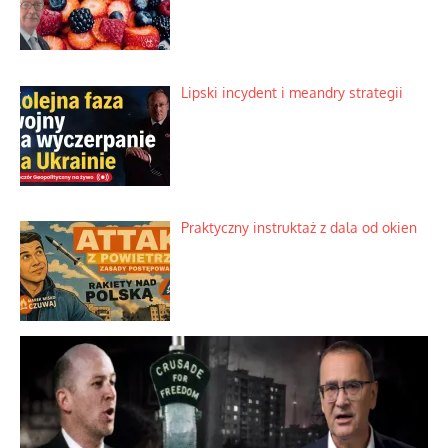
Słowiańskie wybraniectwo w krzywym
zwierciadle
Rogaty wysłannik wiedeńskiej opieki
społecznej
Mrożony owocowy zawrót głowy w
marketach
Lipski incydent i meandry strategii