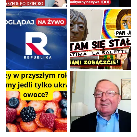
Familijny spór o biskupie sakry
Rodzinna polemika wokół sakr w Écône.
...
Popularne