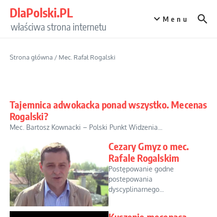
Przejdź do treści
DlaPolski.PL
Menu
właściwa strona internetu
Strona główna
/
Mec. Rafał Rogalski
Tajemnica adwokacka ponad wszystko. Mecenas
Rogalski?
Mec. Bartosz Kownacki – Polski Punkt Widzenia...
Cezary Gmyz o mec.
Rafale Rogalskim
Postępowanie godne
postepowania
dyscyplinarnego...
Kuszenie mecenasa