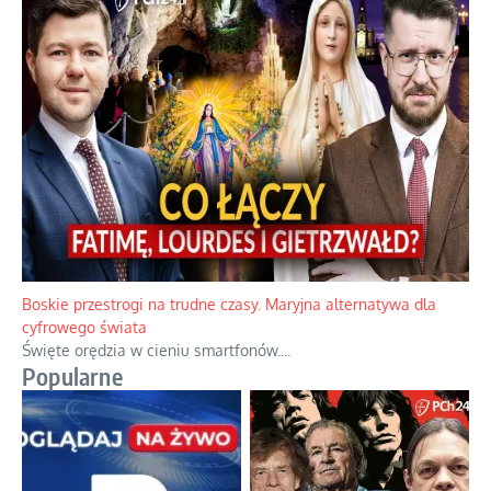
Papieskie innowacje w tradycyjnym różańcu
Gorący dylemat medytacji nad tajemnicami.
...