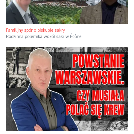
Ciemna strona podręcznikowych mitów historycznych
Historia jest doświadczeniem niepowtarzalnym i tłumaczenie,
że będziemy coś krytykować po to, żeby później znowu jakiegoś
powstania nie zrobili, jest
...
Familijny spór o biskupie sakry