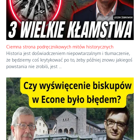
Szlachetna duma z historycznego braku rozsądku
Jednym z dziedzictw polskiej kontrreformacji jest skłonność do
oceniania wszystkiego w kategoriach moralnych, w tym
również polityki międzynarodowej, a
...