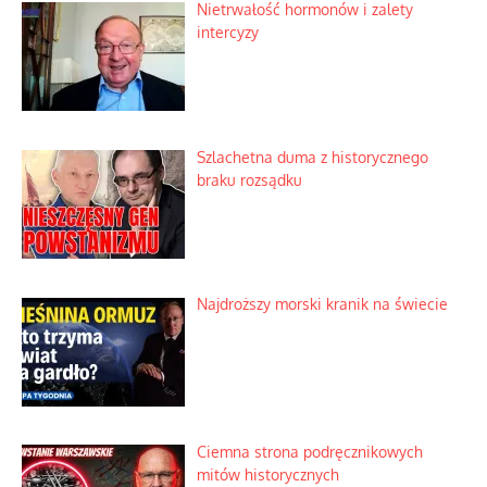
Ekspresowy kurs zbawienia z rodzinną
katastrofą
Dobre rady bez pytania o zdanie
Nietrwałość hormonów i zalety
intercyzy