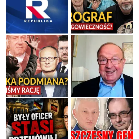
Boskie przestrogi na trudne czasy. Maryjna alternatywa dla
cyfrowego świata
Święte orędzia w cieniu smartfonów.
...
Popularne