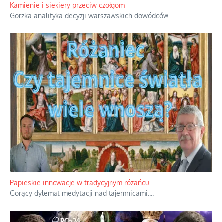
Rodzinna polemika wokół sakr w Écône.
...
Kamienie i siekiery przeciw czołgom
Gorzka analityka decyzji warszawskich dowódców.
...