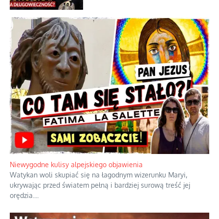
przypuszczeń telewizyjnych ekspertów
Familijny spór o biskupie sakry
Tajny pakt ze scenicznym diabełkiem