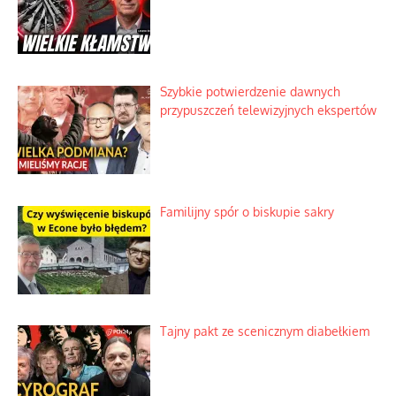
Szlachetna duma z historycznego
braku rozsądku
Najdroższy morski kranik na świecie
Ciemna strona podręcznikowych
mitów historycznych
Szybkie potwierdzenie dawnych