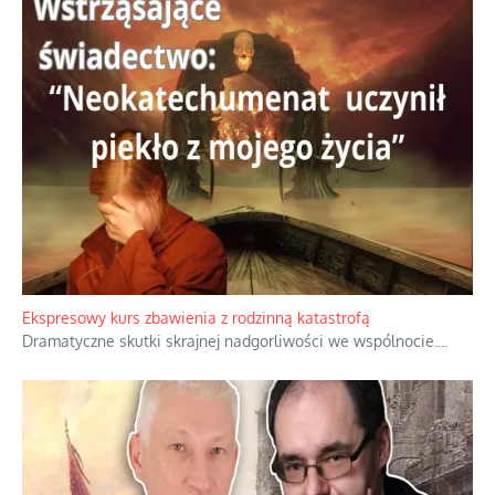
Niewygodne kulisy alpejskiego objawienia
Watykan woli skupiać się na łagodnym wizerunku Maryi,
ukrywając przed światem pełną i bardziej surową treść jej
orędzia.
...