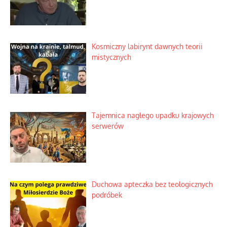
Zimny prysznic na złote emocje
Domowe polowanie na wolne fale
Niezwykły scenariusz bez państwowej
dotacji
Kosmiczny labirynt dawnych teorii