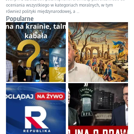
Szlachetna duma z historycznego braku rozsądku
Jednym z dziedzictw polskiej kontrreformacji jest skłonność do
oceniania wszystkiego w kategoriach moralnych, w tym
również polityki międzynarodowej, a
...
Popularne