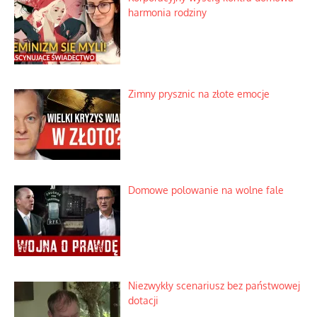
Bezobsługowe muzeum objawień w
Alpach
Rozważania o rodzinie przy zielonej
herbacie
Korporacyjny wyścig kontra domowa
harmonia rodziny