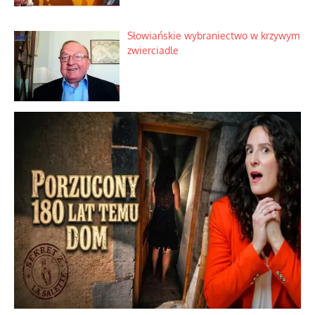
mistycznych
Tajemnica nagłego upadku krajowych
serwerów
Duchowa apteczka bez teologicznych
podróbek
Słowiańskie wybraniectwo w krzywym
zwierciadle