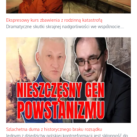
Niewygodne kulisy alpejskiego objawienia
Watykan woli skupiać się na łagodnym wizerunku Maryi,
ukrywając przed światem pełną i bardziej surową treść jej
orędzia.
...
Ekspresowy kurs zbawienia z rodzinną katastrofą
Dramatyczne skutki skrajnej nadgorliwości we wspólnocie.
...