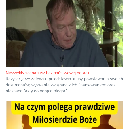
Domowe polowanie na wolne fale
Przez dziesięciolecia miliony Polaków słuchały zagranicznych
rozgłośni radiowych, pomimo że władze komunistyczne robiły
wszystko, aby je zagłuszyć.
...