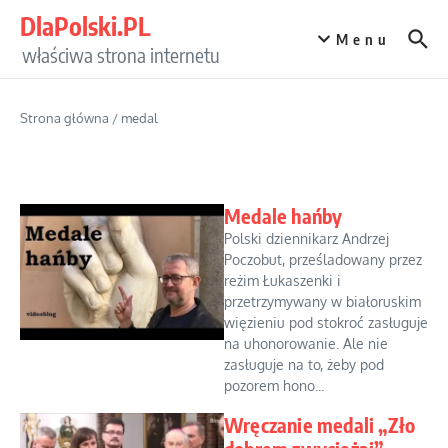
Przejdź do treści
DlaPolski.PL
Menu
właściwa strona internetu
Strona główna
/
medal
Medale hańby
Polski dziennikarz Andrzej
Poczobut, prześladowany przez
reżim Łukaszenki i
przetrzymywany w białoruskim
więzieniu pod stokroć zasługuje
na uhonorowanie. Ale nie
zasługuje na to, żeby pod
pozorem hono...
Wręczanie medali „Zło