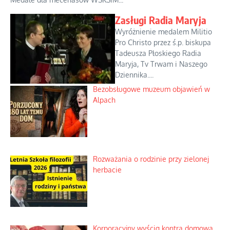
Zasługi Radia Maryja
Wyróżnienie medalem Militio
Pro Christo przez ś.p. biskupa
Tadeusza Płoskiego Radia
Maryja, Tv Trwam i Naszego
Dziennika....