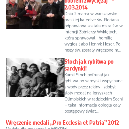
dobrem zwyciężaj” –
2.03.2014
Dnia 2 marca w warszawsko-
praskiej katedrze św. Floriana
odprawiona została msza św. w
intencji Żołnierzy Wyklętych,
którą sprawował i homilię
wygłosił abp Henryk Hoser. Po
mszy św. zostały wręczone m...
Stoch jak rybitwa po
sardynki!
Kamil Stoch pofrunął jak
rybitwa po sardynki wypychane
z wody przez rekiny i zdobył
złoty medal na Igrzyskach
Olimpiskich w radzieckim Sochi
– taka informacja obiegła cały
postępowy świat....
Wręczenie medali „Pro Ecclesia et Patria” 2012
Medale dla mecenasów WSKSiM...