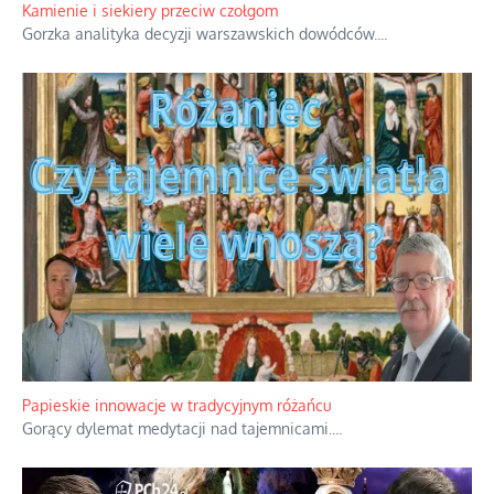
Rodzinna polemika wokół sakr w Écône.
...
Kamienie i siekiery przeciw czołgom
Gorzka analityka decyzji warszawskich dowódców.
...