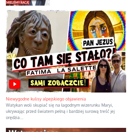
Ciemna strona podręcznikowych
mitów historycznych
Szybkie potwierdzenie dawnych
przypuszczeń telewizyjnych ekspertów