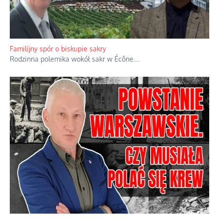
Ciemna strona podręcznikowych mitów historycznych
Historia jest doświadczeniem niepowtarzalnym i tłumaczenie,
że będziemy coś krytykować po to, żeby później znowu jakiegoś
powstania nie zrobili, jest
...
Familijny spór o biskupie sakry