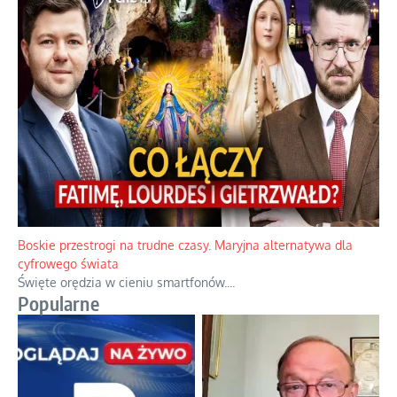
Papieskie innowacje w tradycyjnym różańcu
Gorący dylemat medytacji nad tajemnicami.
...