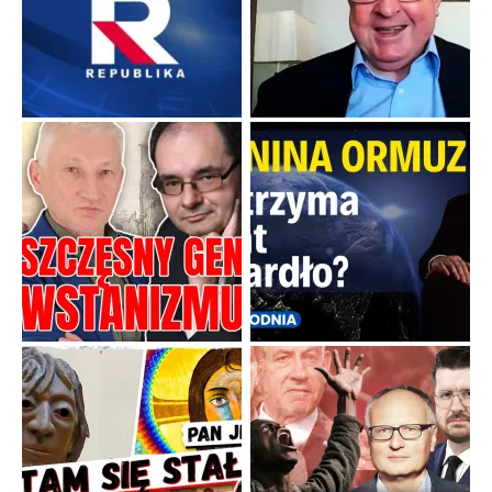
Boskie przestrogi na trudne czasy. Maryjna alternatywa dla
cyfrowego świata
Święte orędzia w cieniu smartfonów.
...
Popularne