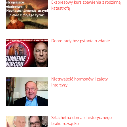
Praktyczny instruktaż z dala od okien
Niewygodne kulisy alpejskiego
objawienia
Ekspresowy kurs zbawienia z rodzinną
katastrofą