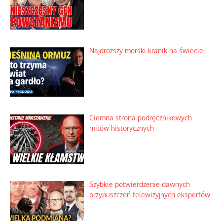
Dobre rady bez pytania o zdanie
Nietrwałość hormonów i zalety
intercyzy
Szlachetna duma z historycznego
braku rozsądku
Najdroższy morski kranik na świecie