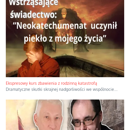
Niewygodne kulisy alpejskiego objawienia
Watykan woli skupiać się na łagodnym wizerunku Maryi,
ukrywając przed światem pełną i bardziej surową treść jej
orędzia.
...