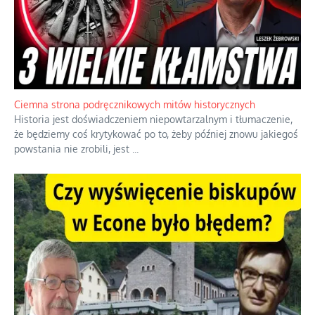
Szlachetna duma z historycznego braku rozsądku
Jednym z dziedzictw polskiej kontrreformacji jest skłonność do
oceniania wszystkiego w kategoriach moralnych, w tym
również polityki międzynarodowej, a
...