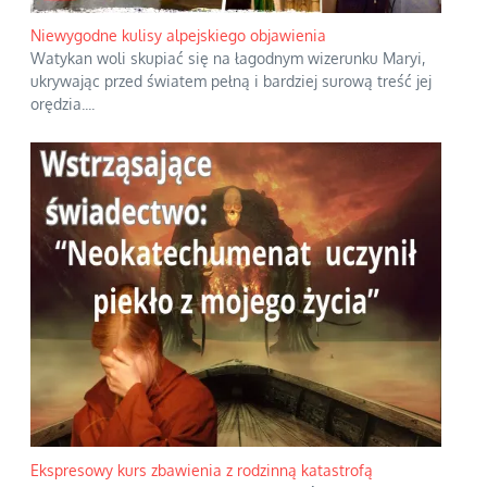
Niewygodne kulisy alpejskiego objawienia
Watykan woli skupiać się na łagodnym wizerunku Maryi,
ukrywając przed światem pełną i bardziej surową treść jej
orędzia.
...
Ekspresowy kurs zbawienia z rodzinną katastrofą