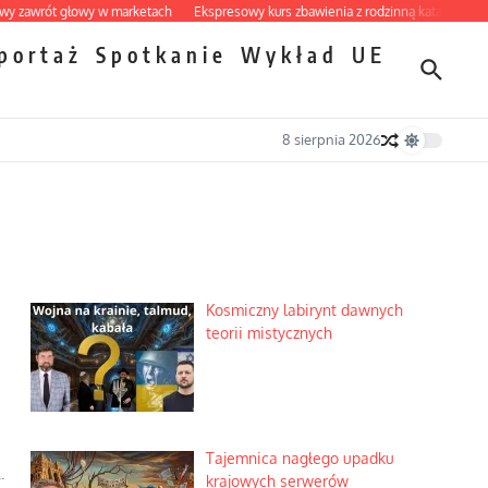
ót głowy w marketach
Ekspresowy kurs zbawienia z rodzinną katastrofą
Dobr
portaż
Spotkanie
Wykład
UE
8 sierpnia 2026
Kosmiczny labirynt dawnych
teorii mistycznych
Tajemnica nagłego upadku
.
krajowych serwerów