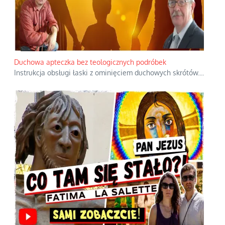
Duchowa apteczka bez teologicznych podróbek
Instrukcja obsługi łaski z ominięciem duchowych skrótów.
...