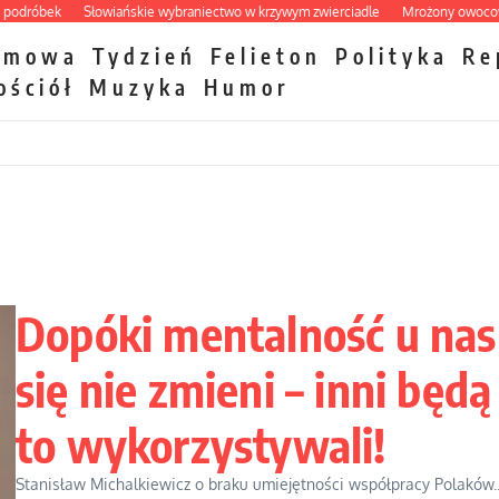
óbek
Słowiańskie wybraniectwo w krzywym zwierciadle
Mrożony owocowy zawr
zmowa
Tydzień
Felieton
Polityka
Re
ościół
Muzyka
Humor
Dopóki mentalność u nas
się nie zmieni – inni będą
to wykorzystywali!
Stanisław Michalkiewicz o braku umiejętności współpracy Polaków..