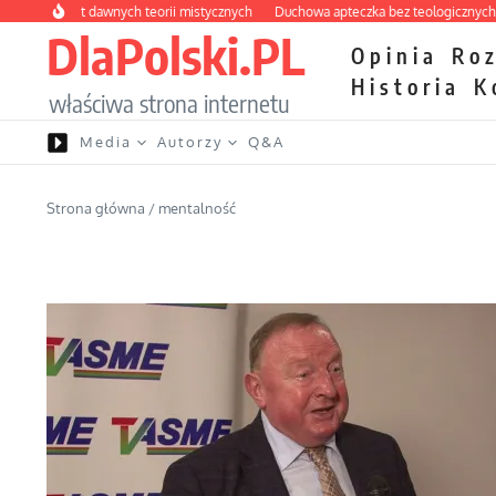
Przejdź do treści
labirynt dawnych teorii mistycznych
Duchowa apteczka bez teologicznych podr
DlaPolski.PL
Opinia
Ro
Historia
K
właściwa strona internetu
Media
Autorzy
Q&A
Strona główna
/
mentalność