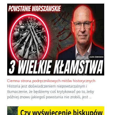
Ciemna strona podręcznikowych mitów historycznych
Historia jest doświadczeniem niepowtarzalnym i
tłumaczenie, że będziemy coś krytykować po to, żeby
później znowu jakiegoś powstania nie zrobili, jest
...