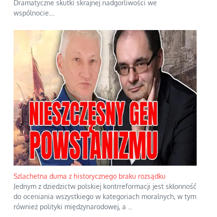
Dramatyczne skutki skrajnej nadgorliwości we
wspólnocie.
...
Szlachetna duma z historycznego braku rozsądku
Jednym z dziedzictw polskiej kontrreformacji jest skłonność
do oceniania wszystkiego w kategoriach moralnych, w tym
również polityki międzynarodowej, a
...