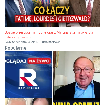
Boskie przestrogi na trudne czasy. Maryjna alternatywa dla
cyfrowego świata
Święte orędzia w cieniu smartfonów.
...
Popularne