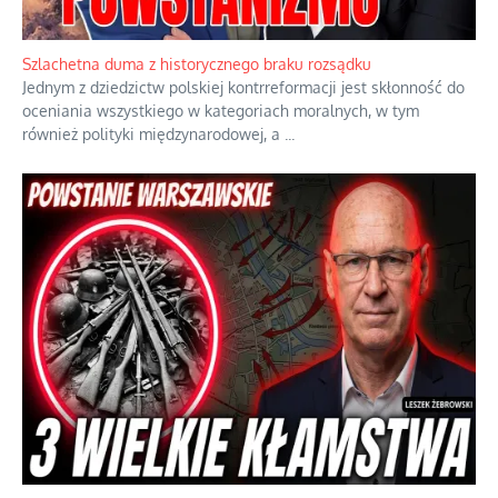
Szlachetna duma z historycznego braku rozsądku
Jednym z dziedzictw polskiej kontrreformacji jest skłonność do
oceniania wszystkiego w kategoriach moralnych, w tym
również polityki międzynarodowej, a
...