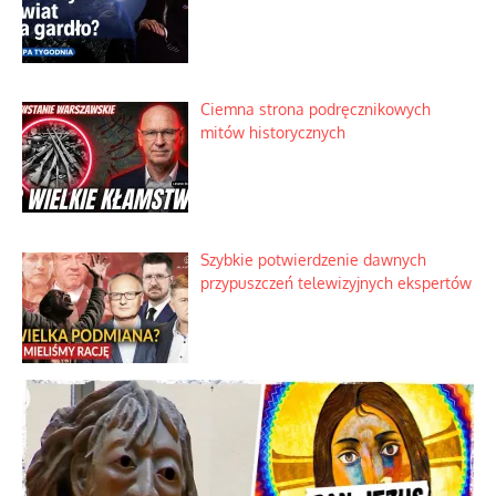
Ciemna strona podręcznikowych
mitów historycznych
Szybkie potwierdzenie dawnych
przypuszczeń telewizyjnych ekspertów