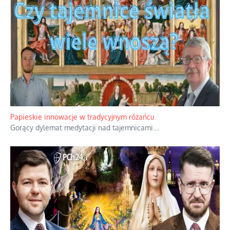
Papieskie innowacje w tradycyjnym różańcu
Gorący dylemat medytacji nad tajemnicami.
...