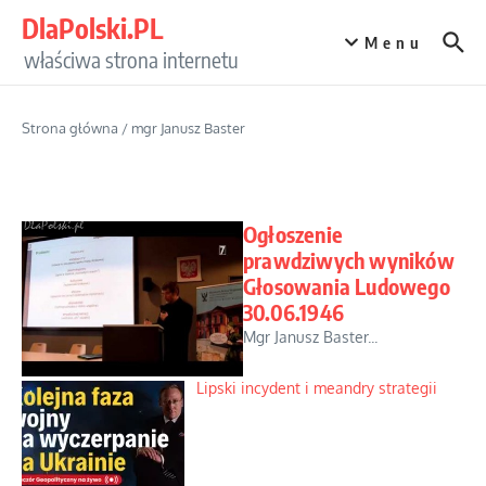
Przejdź do treści
DlaPolski.PL
Menu
właściwa strona internetu
Strona główna
/
mgr Janusz Baster
Ogłoszenie
prawdziwych wyników
Głosowania Ludowego
30.06.1946
Mgr Janusz Baster...
Lipski incydent i meandry strategii