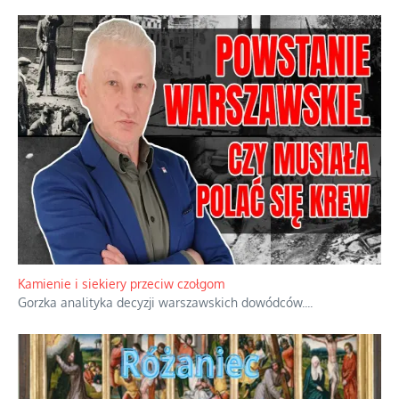
Kamienie i siekiery przeciw czołgom
Gorzka analityka decyzji warszawskich dowódców.
...