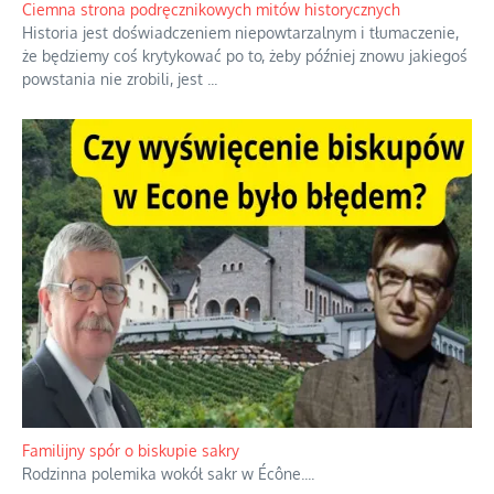
Ciemna strona podręcznikowych mitów historycznych
Historia jest doświadczeniem niepowtarzalnym i tłumaczenie,
że będziemy coś krytykować po to, żeby później znowu jakiegoś
powstania nie zrobili, jest
...
Familijny spór o biskupie sakry
Rodzinna polemika wokół sakr w Écône.
...