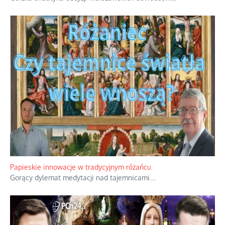
Papieskie innowacje w tradycyjnym różańcu
Gorący dylemat medytacji nad tajemnicami.
...