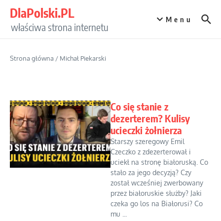
Przejdź do treści
DlaPolski.PL
Menu
właściwa strona internetu
Strona główna
/
Michał Piekarski
Co się stanie z
dezerterem? Kulisy
ucieczki żołnierza
Starszy szeregowy Emil
Czeczko z zdezerterował i
uciekł na stronę białoruską. Co
stało za jego decyzją? Czy
został wcześniej zwerbowany
przez białoruskie służby? Jaki
czeka go los na Białorusi? Co
mu ...