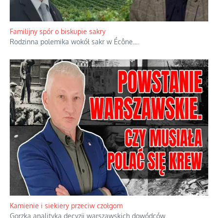
Familijny spór o biskupie sakry
Rodzinna polemika wokół sakr w Écône.
...
Kamienie i siekiery przeciw czołgom
Gorzka analityka decyzji warszawskich dowódców.
...