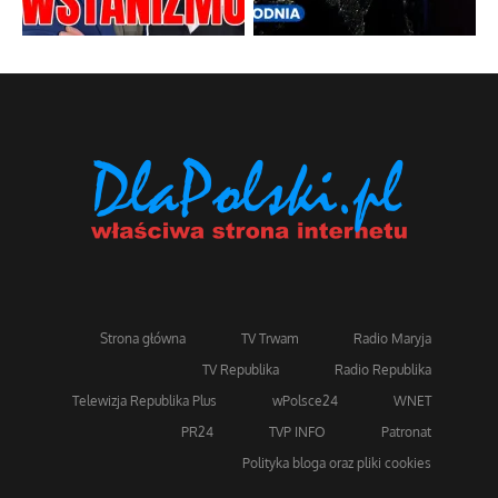
Strona główna
TV Trwam
Radio Maryja
TV Republika
Radio Republika
Telewizja Republika Plus
wPolsce24
WNET
PR24
TVP INFO
Patronat
Polityka bloga oraz pliki cookies