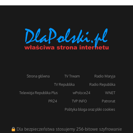
Strona główna
TV Trwam
Radio Maryja
TV Republika
Radio Republika
Telewizja Republika Plus
wPolsce24
WNET
PR24
TVP INFO
Patronat
Polityka bloga oraz pliki cookies
Dla bezpieczeństwa stosujemy 256-bitowe szyfrowanie