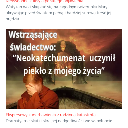
Niewygodne kulisy alpejskiego objawienia
Watykan woli skupiać się na łagodnym wizerunku Maryi,
ukrywając przed światem pełną i bardziej surową treść jej
orędzia.
...
Ekspresowy kurs zbawienia z rodzinną katastrofą
Dramatyczne skutki skrajnej nadgorliwości we wspólnocie.
...