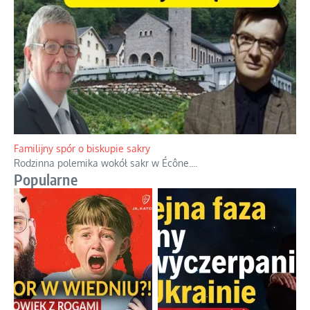
Familijny spór o biskupie sakry
Rodzinna polemika wokół sakr w Écône.
...
Popularne