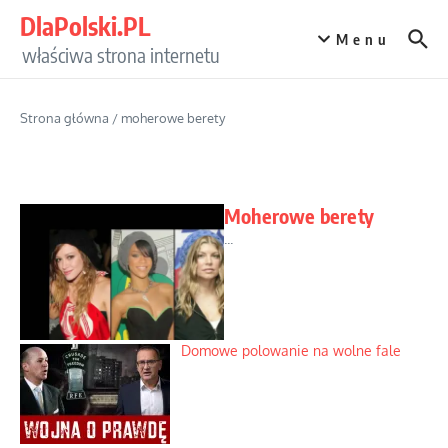
Przejdź do treści
DlaPolski.PL
Menu
właściwa strona internetu
Strona główna
/
moherowe berety
Moherowe berety
...
Domowe polowanie na wolne fale