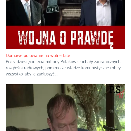
Domowe polowanie na wolne fale
Przez dziesięciolecia miliony Polaków słuchały zagranicznych
rozgłośni radiowych, pomimo że władze komunistyczne robiły
wszystko, aby je zagłuszyć.
...