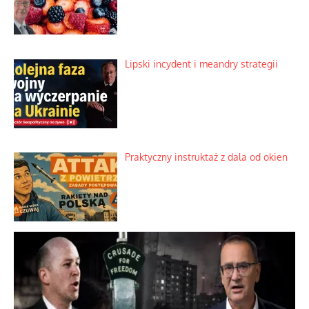
Lipski incydent i meandry strategii
Praktyczny instruktaż z dala od okien