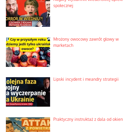
Duchowa apteczka bez teologicznych
podróbek
Słowiańskie wybraniectwo w krzywym
zwierciadle
Rogaty wysłannik wiedeńskiej opieki
społecznej