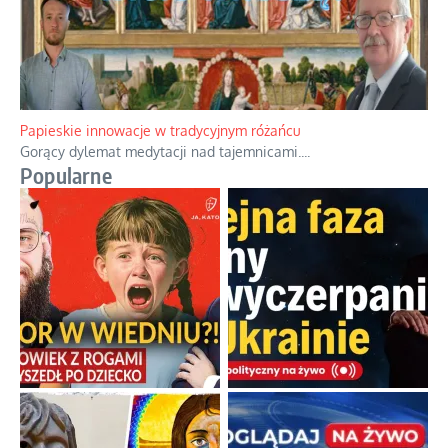
Kamienie i siekiery przeciw czołgom
Gorzka analityka decyzji warszawskich dowódców.
...