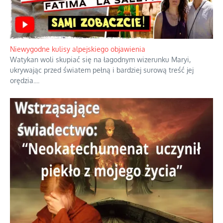
Duchowa apteczka bez teologicznych podróbek
Instrukcja obsługi łaski z ominięciem duchowych skrótów.
...
Niewygodne kulisy alpejskiego objawienia