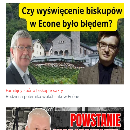
Ciemna strona podręcznikowych mitów historycznych
Historia jest doświadczeniem niepowtarzalnym i tłumaczenie,
że będziemy coś krytykować po to, żeby później znowu jakiegoś
powstania nie zrobili, jest
...