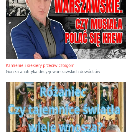
Familijny spór o biskupie sakry
Rodzinna polemika wokół sakr w Écône.
...