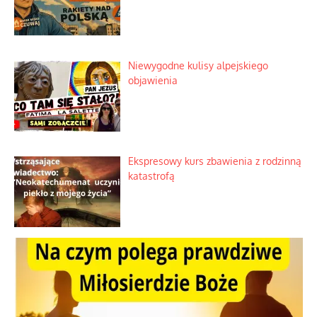
Mrożony owocowy zawrót głowy w
marketach
Lipski incydent i meandry strategii
Praktyczny instruktaż z dala od okien
Niewygodne kulisy alpejskiego