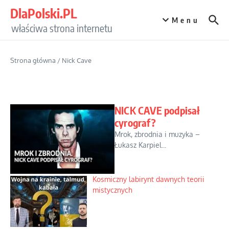
Przejdź do treści
DlaPolski.PL
Menu
właściwa strona internetu
Strona główna
/
Nick Cave
NICK CAVE podpisał
cyrograf?
Mrok, zbrodnia i muzyka –
Łukasz Karpiel...