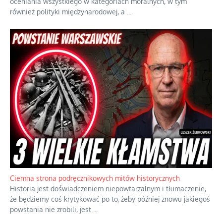
Szlachetna duma z historycznego braku rozsądku
Jednym z dziedzictw polskiej kontrreformacji jest skłonność do
oceniania wszystkiego w kategoriach moralnych, w tym
również polityki międzynarodowej, a
...