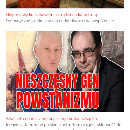
Watykan woli skupiać się na łagodnym wizerunku Maryi,
ukrywając przed światem pełną i bardziej surową treść jej
orędzia.
...
Ekspresowy kurs zbawienia z rodzinną katastrofą
Dramatyczne skutki skrajnej nadgorliwości we wspólnocie.
...