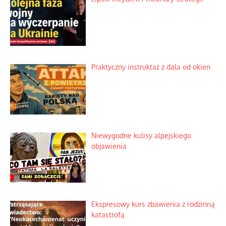
Rogaty wysłannik wiedeńskiej opieki
społecznej
Mrożony owocowy zawrót głowy w
marketach
Lipski incydent i meandry strategii