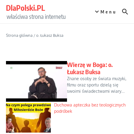
Przejdź do treści
DlaPolski.PL
Menu
właściwa strona internetu
Strona główna
/
o. Łukasz Buksa
Wierzę w Boga: o.
Łukasz Buksa
Znane osoby ze świata muzyki,
filmu oraz sportu dzielą się
swoimi świadectwami wiary....