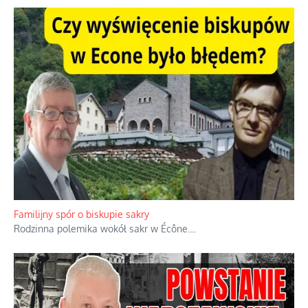
Ciemna strona podręcznikowych mitów historycznych
Historia jest doświadczeniem niepowtarzalnym i tłumaczenie,
że będziemy coś krytykować po to, żeby później znowu jakiegoś
powstania nie zrobili, jest
...