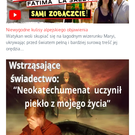
Duchowa apteczka bez teologicznych podróbek
Instrukcja obsługi łaski z ominięciem duchowych skrótów.
...
Niewygodne kulisy alpejskiego objawienia