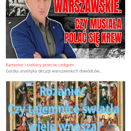
Familijny spór o biskupie sakry
Rodzinna polemika wokół sakr w Écône.
...