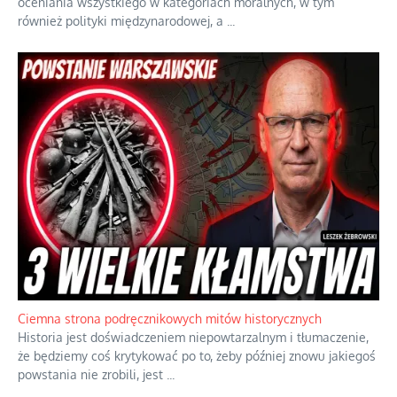
Szlachetna duma z historycznego braku rozsądku
Jednym z dziedzictw polskiej kontrreformacji jest skłonność do
oceniania wszystkiego w kategoriach moralnych, w tym
również polityki międzynarodowej, a
...