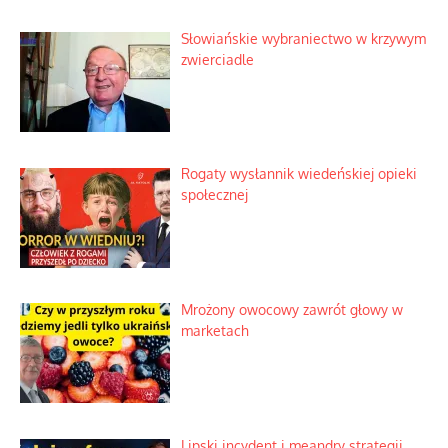
Duchowa apteczka bez teologicznych
podróbek
Słowiańskie wybraniectwo w krzywym
zwierciadle