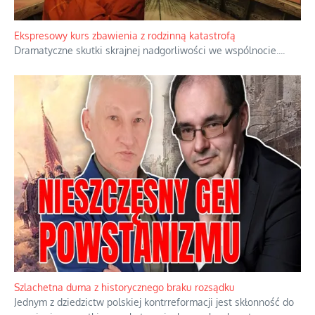
Watykan woli skupiać się na łagodnym wizerunku Maryi,
ukrywając przed światem pełną i bardziej surową treść jej
orędzia.
...
Ekspresowy kurs zbawienia z rodzinną katastrofą
Dramatyczne skutki skrajnej nadgorliwości we wspólnocie.
...