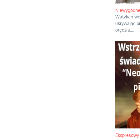
Niewygodne 
Watykan wol
ukrywając pr
orędzia.
...
Ekspresowy 