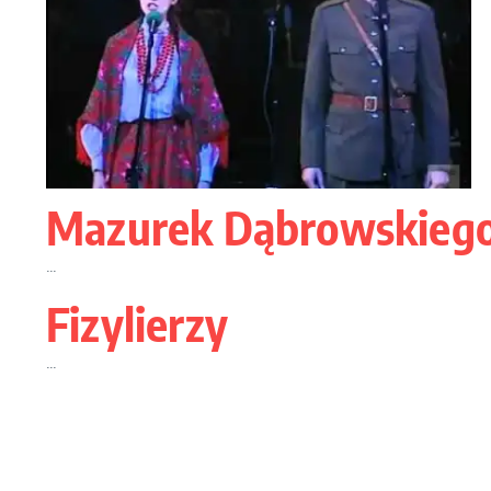
Mazurek Dąbrowskiego 
...
Fizylierzy
...