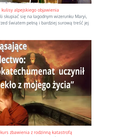
kulisy alpejskiego objawienia
i skupiać się na łagodnym wizerunku Maryi,
zed światem pełną i bardziej surową treść jej
kurs zbawienia z rodzinną katastrofą