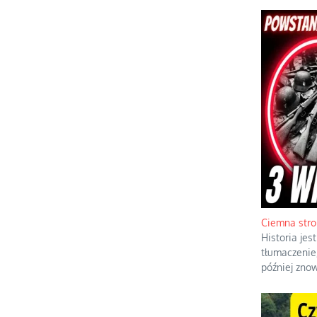
Ciemna stro
Historia je
tłumaczenie
później znow