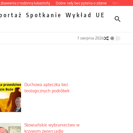
nia z rodzinną katastrofą
Dobre rady bez pytania o zdanie
Nietrwałość hormon
portaż
Spotkanie
Wykład
UE
7 sierpnia 2026
Duchowa apteczka bez
teologicznych podróbek
Słowiańskie wybraniectwo w
krzywym zwierciadle