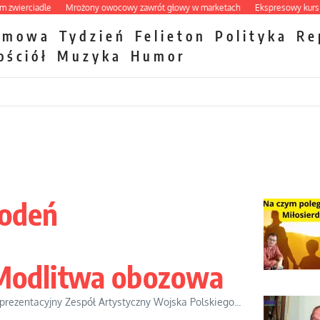
rciadle
Mrożony owocowy zawrót głowy w marketach
Ekspresowy kurs zbawie
zmowa
Tydzień
Felieton
Polityka
Re
ościół
Muzyka
Humor
Kodeń
Modlitwa obozowa
prezentacyjny Zespół Artystyczny Wojska Polskiego...