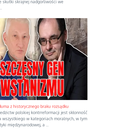
 skutki skrajnej nadgorliwości we
..
duma z historycznego braku rozsądku
edzictw polskiej kontrreformacji jest skłonność
a wszystkiego w kategoriach moralnych, w tym
ityki międzynarodowej, a
...