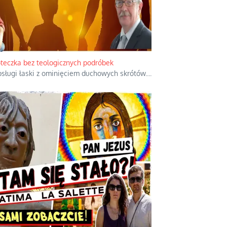
eczka bez teologicznych podróbek
obsługi łaski z ominięciem duchowych skrótów.
...