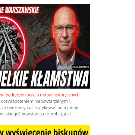
na podręcznikowych mitów historycznych
st doświadczeniem niepowtarzalnym i
, że będziemy coś krytykować po to, żeby
u jakiegoś powstania nie zrobili, jest
...