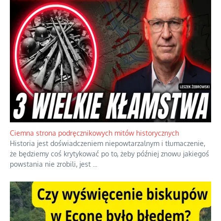
Ciemna strona podręcznikowych mitów historycznych
Historia jest doświadczeniem niepowtarzalnym i tłumaczenie,
że będziemy coś krytykować po to, żeby później znowu jakiegoś
powstania nie zrobili, jest
...