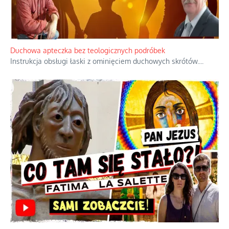
Duchowa apteczka bez teologicznych podróbek
Instrukcja obsługi łaski z ominięciem duchowych skrótów.
...