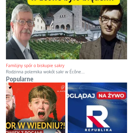
Familijny spór o biskupie sakry
Rodzinna polemika wokół sakr w Écône.
...
Popularne