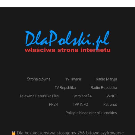
Strona główna
TV Trwam
Radio Maryja
TV Republika
Radio Republika
Telewizja Republika Plus
wPolsce24
WNET
PR24
TVP INFO
Patronat
Polityka bloga oraz pliki cookies
Dla bezpieczeństwa stosujemy 256-bitowe szyfrowanie