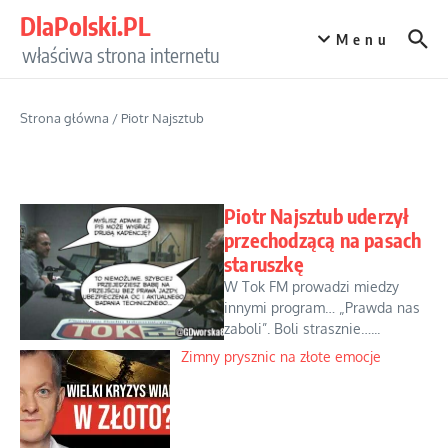
Przejdź do treści
DlaPolski.PL
Menu
właściwa strona internetu
Strona główna
/
Piotr Najsztub
Piotr Najsztub uderzył
przechodzącą na pasach
staruszkę
W Tok FM prowadzi miedzy
innymi program… „Prawda nas
zaboli”. Boli strasznie…...
Zimny prysznic na złote emocje