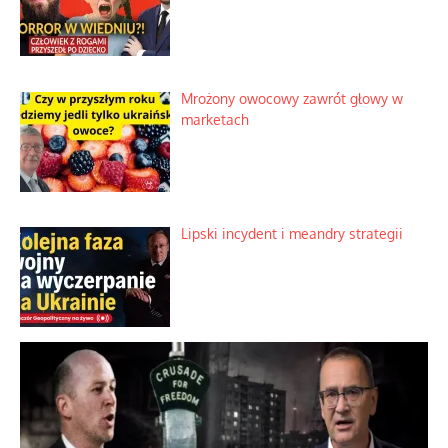
Mrożony owocowy zawrót głowy w
marketach
Lipski incydent i meandry strategii