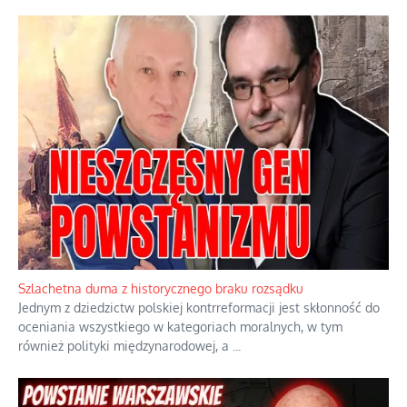
Szlachetna duma z historycznego braku rozsądku
Jednym z dziedzictw polskiej kontrreformacji jest skłonność do
oceniania wszystkiego w kategoriach moralnych, w tym
również polityki międzynarodowej, a
...