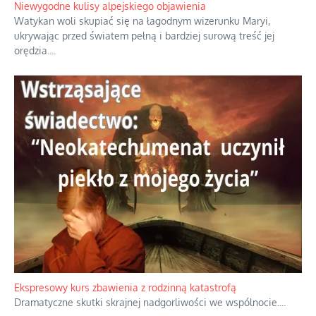
Niewygodne kulisy alpejskiego objawienia
Watykan woli skupiać się na łagodnym wizerunku Maryi,
ukrywając przed światem pełną i bardziej surową treść jej
orędzia.
...
Ekspresowy kurs zbawienia z rodzinną katastrofą
Dramatyczne skutki skrajnej nadgorliwości we wspólnocie.
...