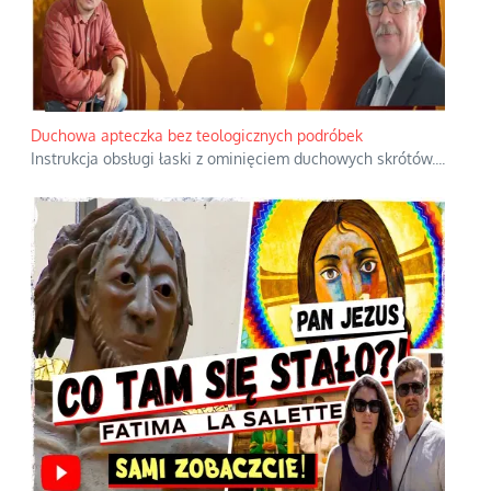
Duchowa apteczka bez teologicznych podróbek
Instrukcja obsługi łaski z ominięciem duchowych skrótów.
...