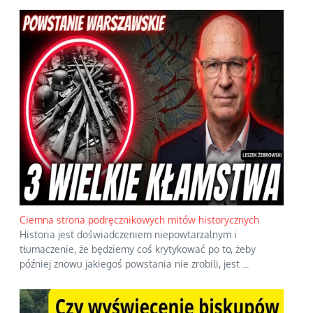
Ciemna strona podręcznikowych mitów historycznych
Historia jest doświadczeniem niepowtarzalnym i
tłumaczenie, że będziemy coś krytykować po to, żeby
później znowu jakiegoś powstania nie zrobili, jest
...