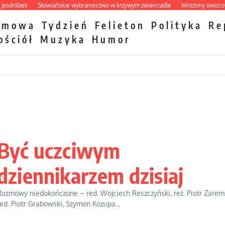
óbek
Słowiańskie wybraniectwo w krzywym zwierciadle
Mrożony owocowy zaw
zmowa
Tydzień
Felieton
Polityka
Re
ościół
Muzyka
Humor
Być uczciwym
dziennikarzem dzisiaj
Rozmowy niedokończone – red. Wojciech Reszczyński, reż. Piotr Zarems
red. Piotr Grabowski, Szymon Kozupa...