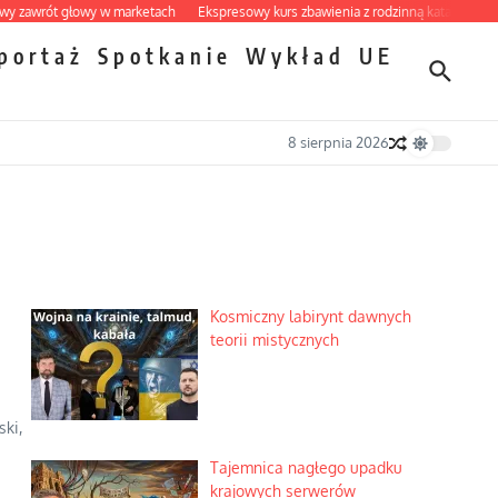
rót głowy w marketach
Ekspresowy kurs zbawienia z rodzinną katastrofą
Dobr
portaż
Spotkanie
Wykład
UE
8 sierpnia 2026
Kosmiczny labirynt dawnych
teorii mistycznych
ki,
Tajemnica nagłego upadku
krajowych serwerów