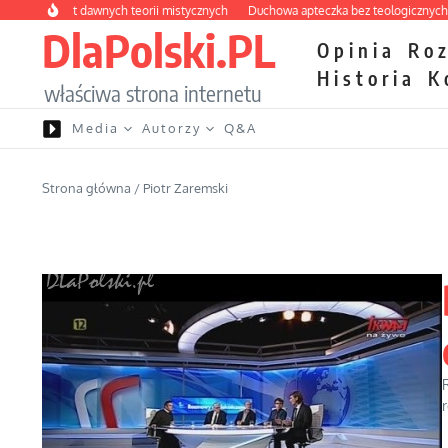
Przejdź do treści
labirynt dawnych teorii mistycznych
Duchowa apteczka bez teologicznych podr
DlaPolski.PL
Opinia
Ro
Historia
K
właściwa strona internetu
Media
Autorzy
Q&A
Strona główna
/
Piotr Zaremski