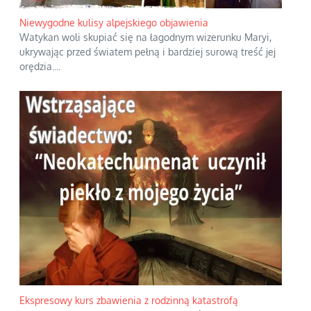
Niewygodne kulisy alpejskiego objawienia
Watykan woli skupiać się na łagodnym wizerunku Maryi,
ukrywając przed światem pełną i bardziej surową treść jej
orędzia.
...
Ekspresowy kurs zbawienia z rodzinną katastrofą