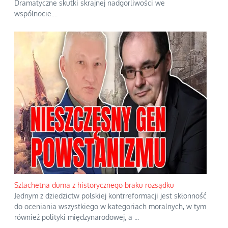
Dramatyczne skutki skrajnej nadgorliwości we
wspólnocie.
...
Szlachetna duma z historycznego braku rozsądku
Jednym z dziedzictw polskiej kontrreformacji jest skłonność
do oceniania wszystkiego w kategoriach moralnych, w tym
również polityki międzynarodowej, a
...