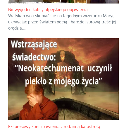
Niewygodne kulisy alpejskiego objawienia
Watykan woli skupiać się na łagodnym wizerunku Maryi,
ukrywając przed światem pełną i bardziej surową treść jej
orędzia.
...
Ekspresowy kurs zbawienia z rodzinną katastrofą