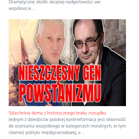
Dramatyczne skutki skrajnej nadgorliwości we
wspólnocie.
...
Szlachetna duma z historycznego braku rozsądku
Jednym z dziedzictw polskiej kontrreformacji jest skłonność
do oceniania wszystkiego w kategoriach moralnych, w tym
również polityki międzynarodowej, a
...