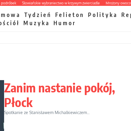
róbek
Słowiańskie wybraniectwo w krzywym zwierciadle
Mrożony owocowy za
zmowa
Tydzień
Felieton
Polityka
Re
ościół
Muzyka
Humor
Zanim nastanie pokój,
Płock
Spotkanie ze Stanisławem Michalkiewiczem...