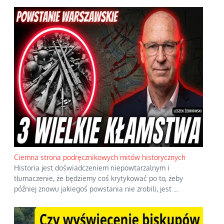
Ciemna strona podręcznikowych mitów historycznych
Historia jest doświadczeniem niepowtarzalnym i
tłumaczenie, że będziemy coś krytykować po to, żeby
później znowu jakiegoś powstania nie zrobili, jest
...