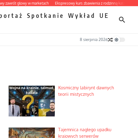
wrót głowy w marketach
Ekspresowy kurs zbawienia z rodzinną katastrofą
Dob
portaż
Spotkanie
Wykład
UE
8 sierpnia 2026
Kosmiczny labirynt dawnych
teorii mistycznych
Tajemnica nagłego upadku
krajowych serwerów