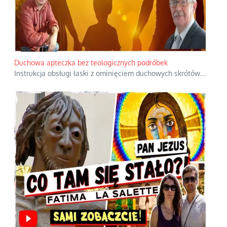
Duchowa apteczka bez teologicznych podróbek
Instrukcja obsługi łaski z ominięciem duchowych skrótów.
...