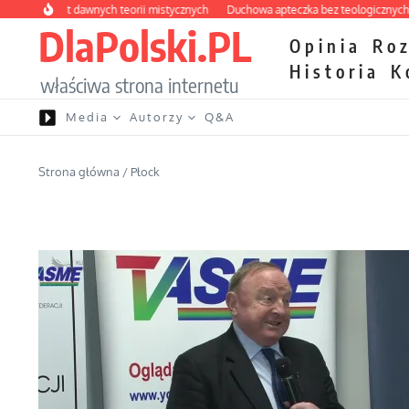
Przejdź do treści
y labirynt dawnych teorii mistycznych
Duchowa apteczka bez teologicznych pod
DlaPolski.PL
Opinia
Ro
Historia
K
właściwa strona internetu
Media
Autorzy
Q&A
Strona główna
/
Płock