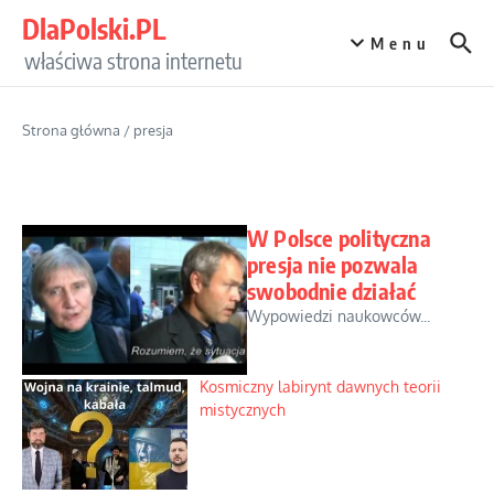
Przejdź do treści
DlaPolski.PL
Menu
właściwa strona internetu
Strona główna
/
presja
W Polsce polityczna
presja nie pozwala
swobodnie działać
Wypowiedzi naukowców...