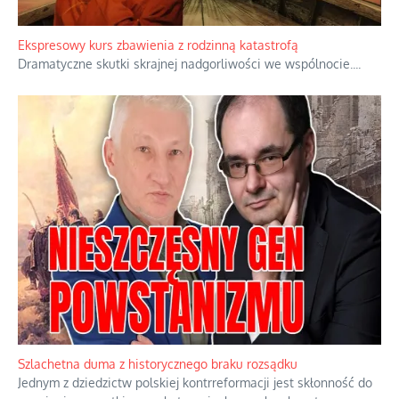
Watykan woli skupiać się na łagodnym wizerunku Maryi,
ukrywając przed światem pełną i bardziej surową treść jej
orędzia.
...
Ekspresowy kurs zbawienia z rodzinną katastrofą
Dramatyczne skutki skrajnej nadgorliwości we wspólnocie.
...