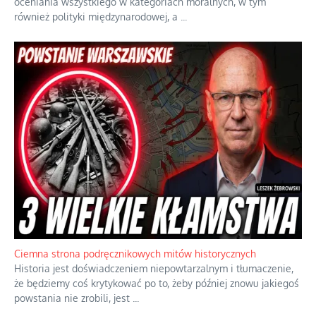
Szlachetna duma z historycznego braku rozsądku
Jednym z dziedzictw polskiej kontrreformacji jest skłonność do
oceniania wszystkiego w kategoriach moralnych, w tym
również polityki międzynarodowej, a
...