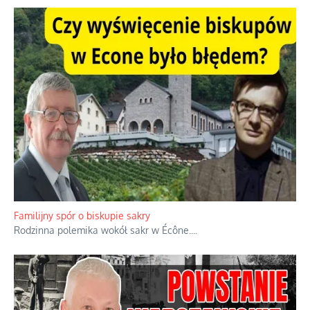
Ciemna strona podręcznikowych mitów historycznych
Historia jest doświadczeniem niepowtarzalnym i tłumaczenie,
że będziemy coś krytykować po to, żeby później znowu jakiegoś
powstania nie zrobili, jest
...