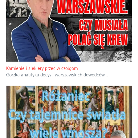
Familijny spór o biskupie sakry
Rodzinna polemika wokół sakr w Écône.
...