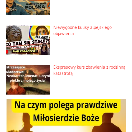
Mrożony owocowy zawrót głowy w
marketach
Lipski incydent i meandry strategii
Praktyczny instruktaż z dala od okien
Niewygodne kulisy alpejskiego