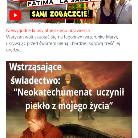
Duchowa apteczka bez teologicznych podróbek
Instrukcja obsługi łaski z ominięciem duchowych skrótów.
...
Niewygodne kulisy alpejskiego objawienia