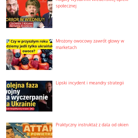
Duchowa apteczka bez teologicznych
podróbek
Słowiańskie wybraniectwo w krzywym
zwierciadle
Rogaty wysłannik wiedeńskiej opieki
społecznej