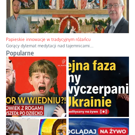
Kamienie i siekiery przeciw czołgom
Gorzka analityka decyzji warszawskich dowódców.
...