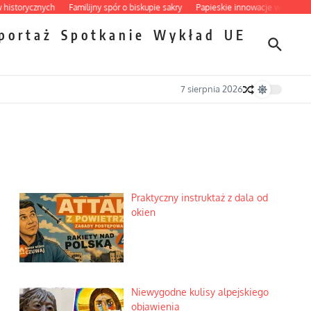
rycznych
Familijny spór o biskupie sakry
Papieskie innowacje w tradycyjnym r
portaż
Spotkanie
Wykład
UE
7 sierpnia 2026
Praktyczny instruktaż z dala od
okien
Niewygodne kulisy alpejskiego
objawienia