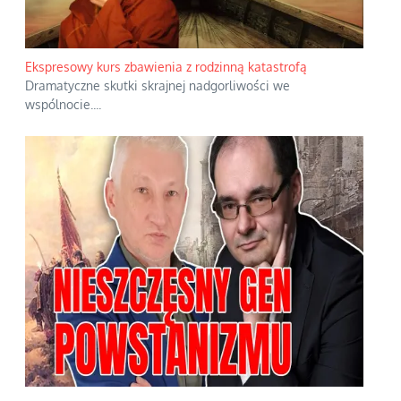
Ekspresowy kurs zbawienia z rodzinną katastrofą
Dramatyczne skutki skrajnej nadgorliwości we
wspólnocie.
...