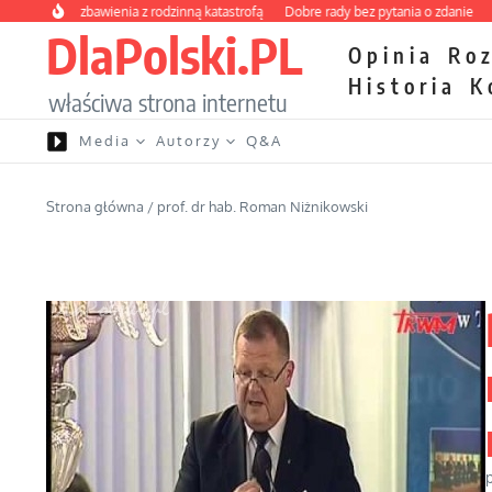
Przejdź do treści
y kurs zbawienia z rodzinną katastrofą
Dobre rady bez pytania o zdanie
Nietr
DlaPolski.PL
Opinia
Ro
Historia
K
właściwa strona internetu
Media
Autorzy
Q&A
Strona główna
/
prof. dr hab. Roman Niżnikowski