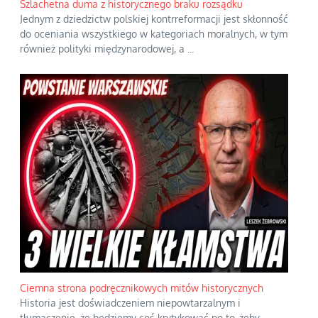
Szlachetna duma z historycznego braku rozsądku
Jednym z dziedzictw polskiej kontrreformacji jest skłonność
do oceniania wszystkiego w kategoriach moralnych, w tym
również polityki międzynarodowej, a
...
Ciemna strona podręcznikowych mitów historycznych
Historia jest doświadczeniem niepowtarzalnym i
tłumaczenie, że będziemy coś krytykować po to, żeby