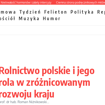
wałość hormonów i zalety intercyzy
Ciemna strona podręcznikowych mitów histo
zmowa
Tydzień
Felieton
Polityka
Re
ościół
Muzyka
Humor
Rolnictwo polskie i jego
rola w zróżnicowanym
rozwoju kraju
prof. dr hab. Roman Niżnikowski...