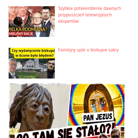
Szybkie potwierdzenie dawnych
przypuszczeń telewizyjnych
ekspertów
Familijny spór o biskupie sakry