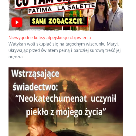
Niewygodne kulisy alpejskiego objawienia
Watykan woli skupiać się na łagodnym wizerunku Maryi,
ukrywając przed światem pełną i bardziej surową treść jej
orędzia.
...