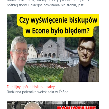
później znowu jakiegoś powstania nie zrobili, jest
...
Familijny spór o biskupie sakry
Rodzinna polemika wokół sakr w Écône.
...