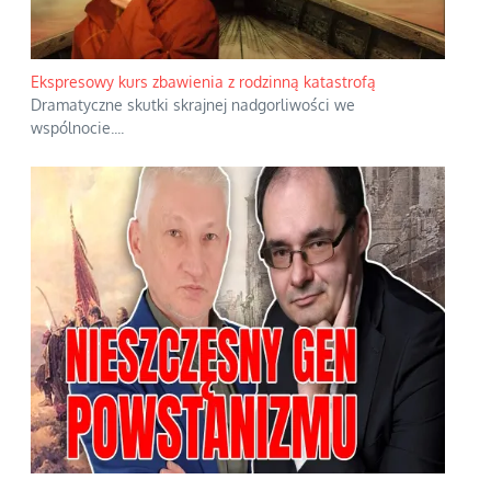
Ekspresowy kurs zbawienia z rodzinną katastrofą
Dramatyczne skutki skrajnej nadgorliwości we
wspólnocie.
...