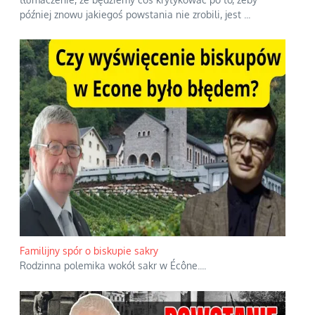
później znowu jakiegoś powstania nie zrobili, jest
...
Familijny spór o biskupie sakry
Rodzinna polemika wokół sakr w Écône.
...