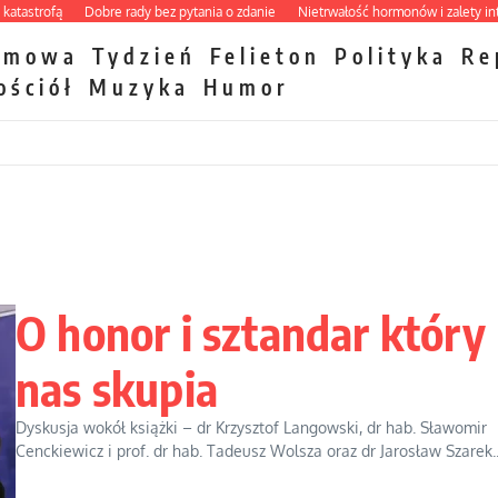
trofą
Dobre rady bez pytania o zdanie
Nietrwałość hormonów i zalety intercyz
zmowa
Tydzień
Felieton
Polityka
Re
ościół
Muzyka
Humor
O honor i sztandar który
nas skupia
Dyskusja wokół książki – dr Krzysztof Langowski, dr hab. Sławomir
Cenckiewicz i prof. dr hab. Tadeusz Wolsza oraz dr Jarosław Szarek..