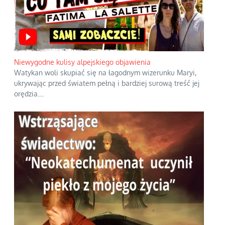
Niewygodne kulisy alpejskiego objawienia
Watykan woli skupiać się na łagodnym wizerunku Maryi,
ukrywając przed światem pełną i bardziej surową treść jej
orędzia.
...