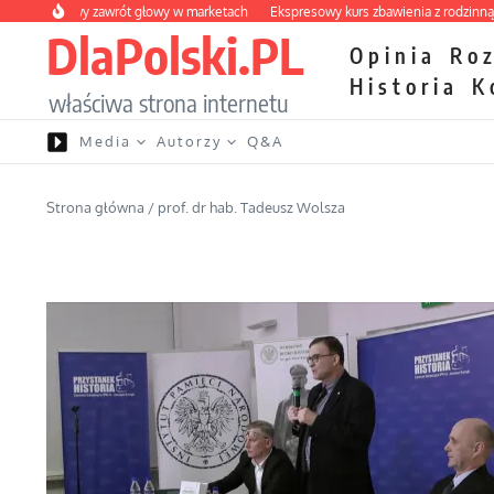
Przejdź do treści
owocowy zawrót głowy w marketach
Ekspresowy kurs zbawienia z rodzinną katas
DlaPolski.PL
Opinia
Ro
Historia
K
właściwa strona internetu
Media
Autorzy
Q&A
Strona główna
/
prof. dr hab. Tadeusz Wolsza