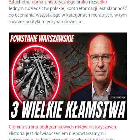
Szlachetna duma z historycznego braku rozsądku
Jednym z dziedzictw polskiej kontrreformacji jest skłonność
do oceniania wszystkiego w kategoriach moralnych, w tym
również polityki międzynarodowej, a
...
Ciemna strona podręcznikowych mitów historycznych
Historia jest doświadczeniem niepowtarzalnym i
tłumaczenie, że będziemy coś krytykować po to, żeby