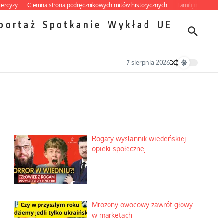
y
Ciemna strona podręcznikowych mitów historycznych
Familijny spór o bisku
portaż
Spotkanie
Wykład
UE
7 sierpnia 2026
Rogaty wysłannik wiedeńskiej
opieki społecznej
.
Mrożony owocowy zawrót głowy
w marketach