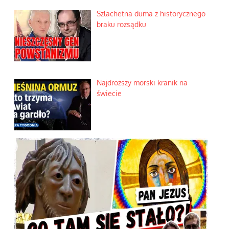
Szlachetna duma z historycznego
braku rozsądku
Najdroższy morski kranik na
świecie