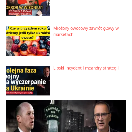
Mrożony owocowy zawrót głowy w
marketach
Lipski incydent i meandry strategii