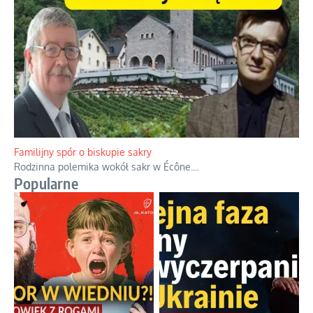
Familijny spór o biskupie sakry
Rodzinna polemika wokół sakr w Écône.
...
Popularne