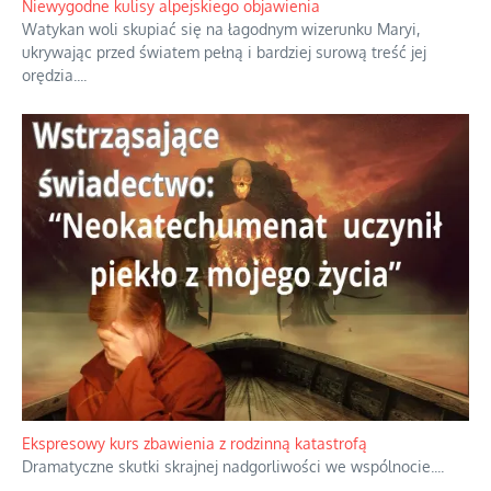
Niewygodne kulisy alpejskiego objawienia
Watykan woli skupiać się na łagodnym wizerunku Maryi,
ukrywając przed światem pełną i bardziej surową treść jej
orędzia.
...
Ekspresowy kurs zbawienia z rodzinną katastrofą
Dramatyczne skutki skrajnej nadgorliwości we wspólnocie.
...