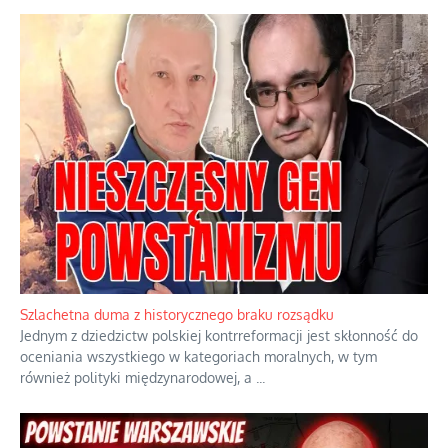
Szlachetna duma z historycznego braku rozsądku
Jednym z dziedzictw polskiej kontrreformacji jest skłonność do
oceniania wszystkiego w kategoriach moralnych, w tym
również polityki międzynarodowej, a
...