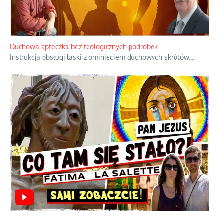
Duchowa apteczka bez teologicznych podróbek
Instrukcja obsługi łaski z ominięciem duchowych skrótów.
...