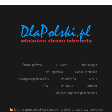
Strona główna
TV Trwam
Radio Maryja
TV Republika
Radio Republika
Telewizja Republika Plus
wPolsce24
WNET
PR24
TVP INFO
Patronat
Polityka bloga oraz pliki cookies
Dla bezpieczeństwa stosujemy 256-bitowe szyfrowanie