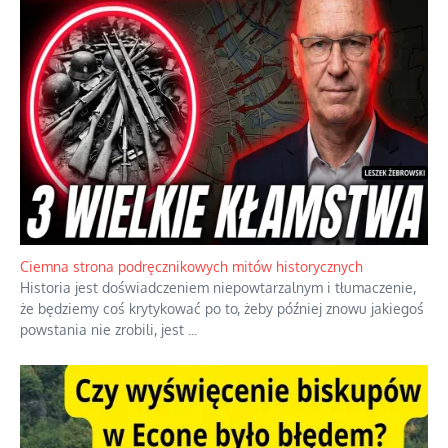
Ciemna strona podręcznikowych mitów historycznych
Historia jest doświadczeniem niepowtarzalnym i tłumaczenie,
że będziemy coś krytykować po to, żeby później znowu jakiegoś
powstania nie zrobili, jest
...