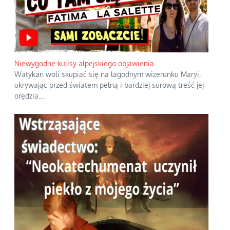
Niewygodne kulisy alpejskiego objawienia
Watykan woli skupiać się na łagodnym wizerunku Maryi,
ukrywając przed światem pełną i bardziej surową treść jej
orędzia.
...