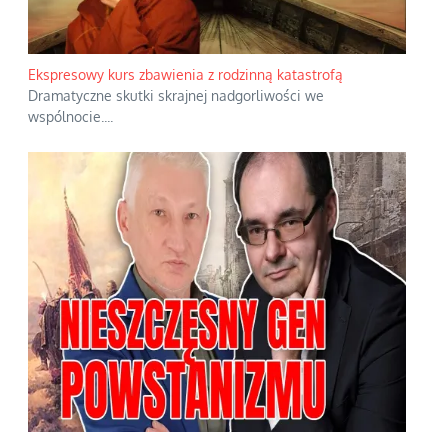
Ekspresowy kurs zbawienia z rodzinną katastrofą
Dramatyczne skutki skrajnej nadgorliwości we
wspólnocie.
...