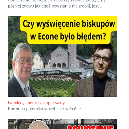
później znowu jakiegoś powstania nie zrobili, jest
...
Familijny spór o biskupie sakry
Rodzinna polemika wokół sakr w Écône.
...