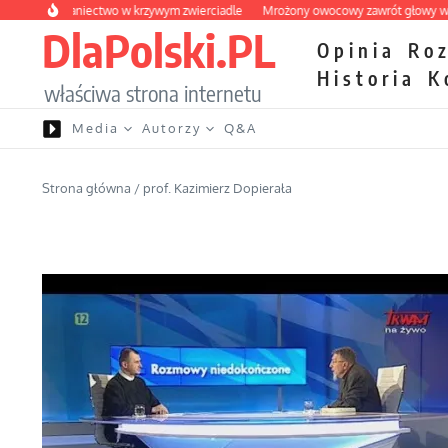
Przejdź do treści
e wybraniectwo w krzywym zwierciadle
Mrożony owocowy zawrót głowy w mark
DlaPolski.PL
Opinia
Ro
Historia
K
właściwa strona internetu
Media
Autorzy
Q&A
Strona główna
/
prof. Kazimierz Dopierała