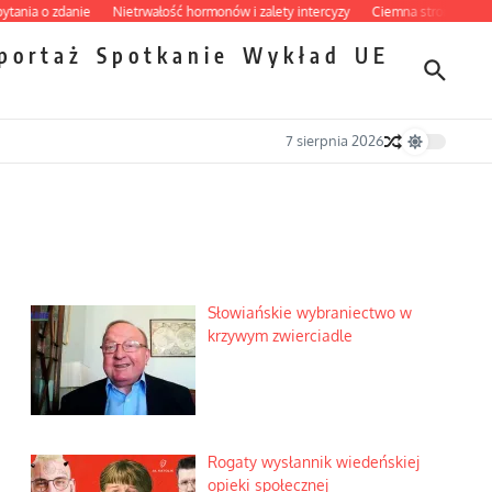
 o zdanie
Nietrwałość hormonów i zalety intercyzy
Ciemna strona podręcznik
portaż
Spotkanie
Wykład
UE
7 sierpnia 2026
Słowiańskie wybraniectwo w
krzywym zwierciadle
Rogaty wysłannik wiedeńskiej
opieki społecznej