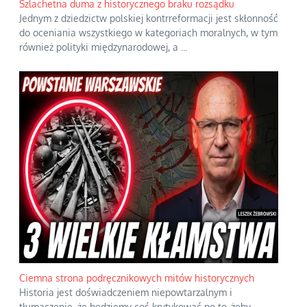
Szlachetna duma z historycznego braku rozsądku
Jednym z dziedzictw polskiej kontrreformacji jest skłonność
do oceniania wszystkiego w kategoriach moralnych, w tym
również polityki międzynarodowej, a
...
Ciemna strona podręcznikowych mitów historycznych
Historia jest doświadczeniem niepowtarzalnym i
tłumaczenie, że będziemy coś krytykować po to, żeby