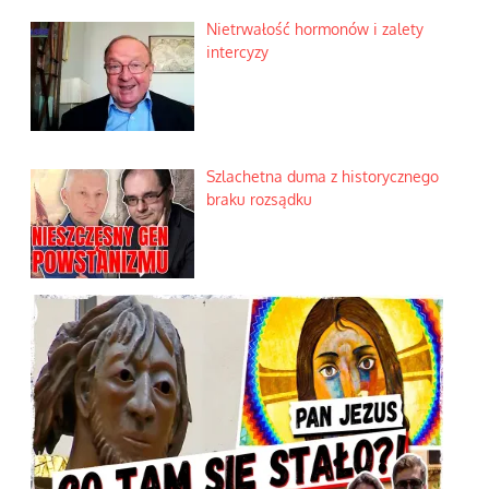
Nietrwałość hormonów i zalety
intercyzy
Szlachetna duma z historycznego
braku rozsądku