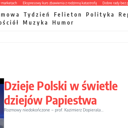
etach
Ekspresowy kurs zbawienia z rodzinną katastrofą
Dobre rady bez pytania
zmowa
Tydzień
Felieton
Polityka
Re
ościół
Muzyka
Humor
Dzieje Polski w świetle
dziejów Papiestwa
Rozmowy niedokończone – prof. Kazimierz Dopierała...