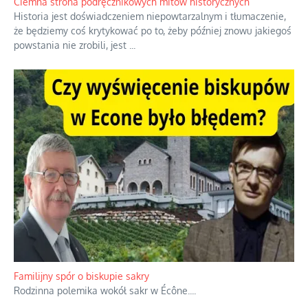
Ciemna strona podręcznikowych mitów historycznych
Historia jest doświadczeniem niepowtarzalnym i tłumaczenie,
że będziemy coś krytykować po to, żeby później znowu jakiegoś
powstania nie zrobili, jest
...
Familijny spór o biskupie sakry
Rodzinna polemika wokół sakr w Écône.
...