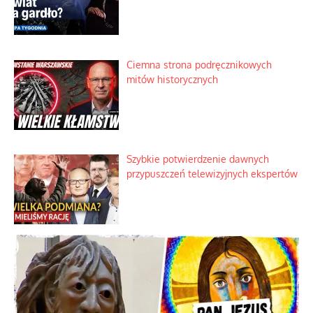
Ciemna strona podręcznikowych
mitów historycznych
Szybkie potwierdzenie dawnych
przypuszczeń telewizyjnych ekspertów