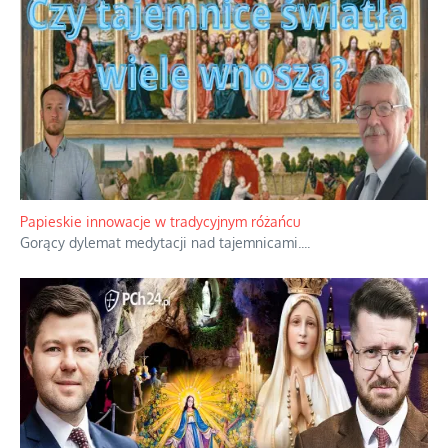
Papieskie innowacje w tradycyjnym różańcu
Gorący dylemat medytacji nad tajemnicami.
...