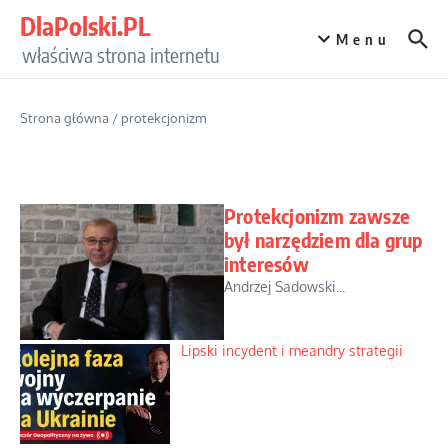
Przejdź do treści
DlaPolski.PL
Menu
właściwa strona internetu
Strona główna
/
protekcjonizm
Protekcjonizm zawsze
był narzędziem dla grup
interesów
Andrzej Sadowski...
Lipski incydent i meandry strategii