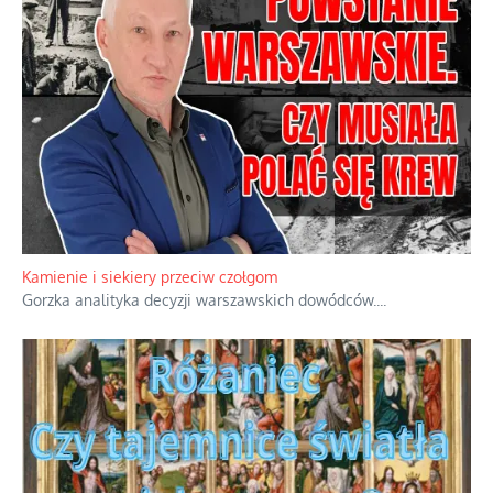
Kamienie i siekiery przeciw czołgom
Gorzka analityka decyzji warszawskich dowódców.
...