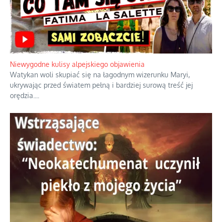
Niewygodne kulisy alpejskiego objawienia
Watykan woli skupiać się na łagodnym wizerunku Maryi,
ukrywając przed światem pełną i bardziej surową treść jej
orędzia.
...