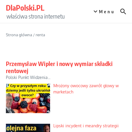
Przejdź do treści
DlaPolski.PL
Menu
właściwa strona internetu
Strona główna
/
renta
Przemysław Wipler i nowy wymiar składki
rentowej
Polski Punkt Widzenia...
Mrożony owocowy zawrót głowy w
marketach
Lipski incydent i meandry strategii