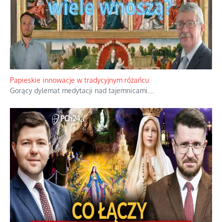
Papieskie innowacje w tradycyjnym różańcu
Gorący dylemat medytacji nad tajemnicami.
...