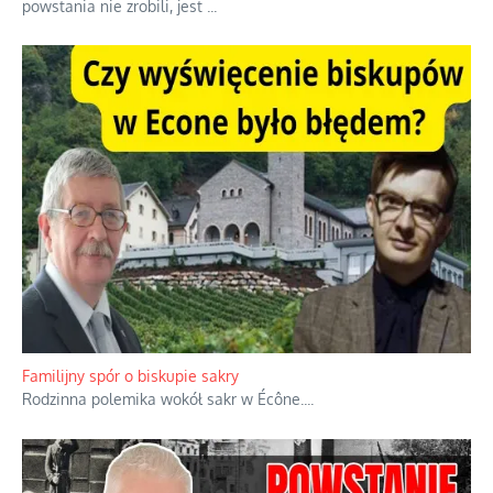
powstania nie zrobili, jest
...
Familijny spór o biskupie sakry
Rodzinna polemika wokół sakr w Écône.
...