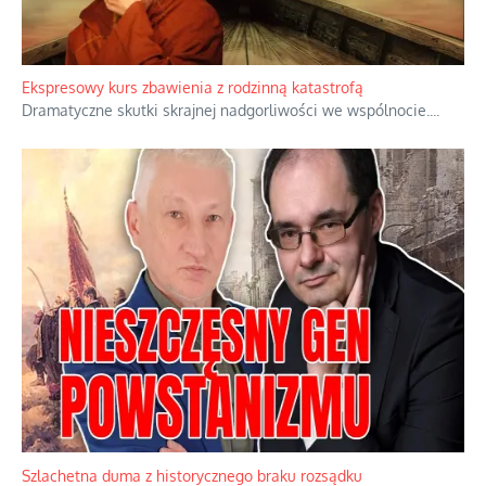
Ekspresowy kurs zbawienia z rodzinną katastrofą
Dramatyczne skutki skrajnej nadgorliwości we wspólnocie.
...
Szlachetna duma z historycznego braku rozsądku