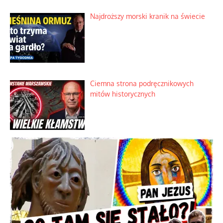
Najdroższy morski kranik na świecie
Ciemna strona podręcznikowych
mitów historycznych