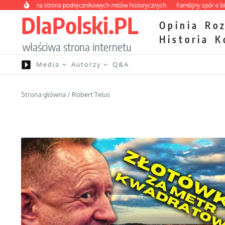
Przejdź do treści
Ciemna strona podręcznikowych mitów historycznych
Familijny spór o biskupi
DlaPolski.PL
Opinia
Ro
Historia
K
właściwa strona internetu
Media
Autorzy
Q&A
Strona główna
/
Robert Telus