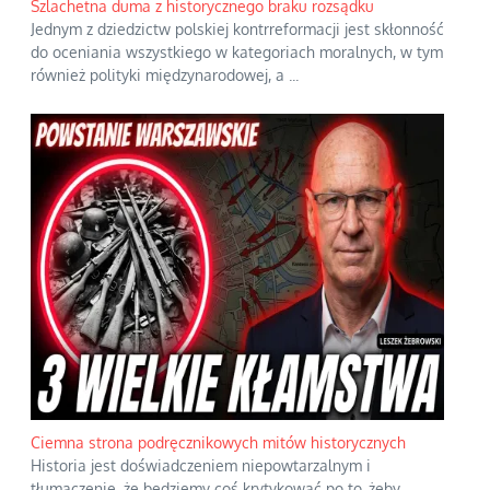
Szlachetna duma z historycznego braku rozsądku
Jednym z dziedzictw polskiej kontrreformacji jest skłonność
do oceniania wszystkiego w kategoriach moralnych, w tym
również polityki międzynarodowej, a
...
Ciemna strona podręcznikowych mitów historycznych
Historia jest doświadczeniem niepowtarzalnym i
tłumaczenie, że będziemy coś krytykować po to, żeby