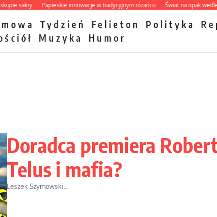
e sakry
Papieskie innowacje w tradycyjnym różańcu
Świat na opak wedle zwie
zmowa
Tydzień
Felieton
Polityka
Re
ościół
Muzyka
Humor
Doradca premiera Rober
Telus i mafia?
Leszek Szymowski...