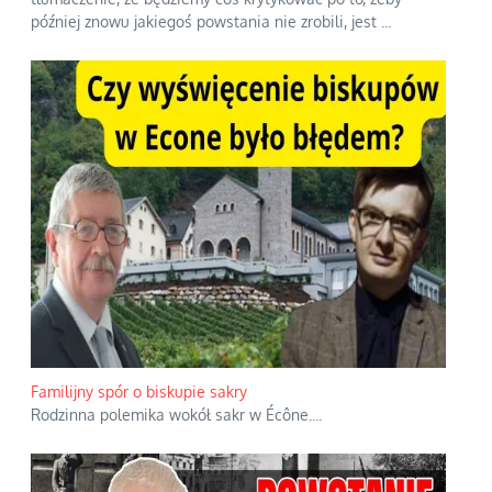
później znowu jakiegoś powstania nie zrobili, jest
...
Familijny spór o biskupie sakry
Rodzinna polemika wokół sakr w Écône.
...