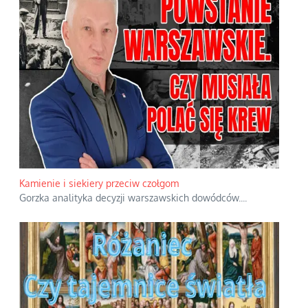
Kamienie i siekiery przeciw czołgom
Gorzka analityka decyzji warszawskich dowódców.
...