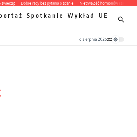
rząt
Dobre rady bez pytania o zdanie
Nietrwałość hormonów i zalety intercyzy
portaż
Spotkanie
Wykład
UE
6 sierpnia 2026
t