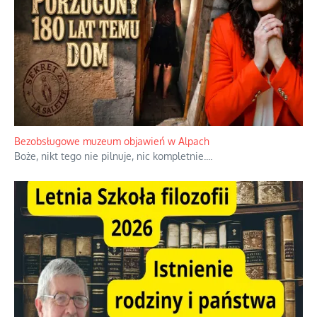
Niezwykłe wyścigi dawnych osadników w Palestynie
W 1938 roku, uwaga, 17% tych osadników niemieckich w
Palestynie było członkiem partii nazistowskiej i podczas II
wojny światowej byli internowani
...