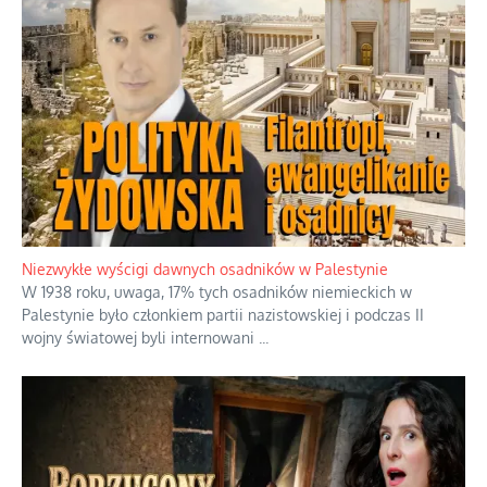
Szabla z kamieniem na czołgi
Startowaliśmy amatorami przeciwko już świetnie rozkręconej
armii weteranów, no i trzeba powiedzieć, że to jest głupi
pomysł
...