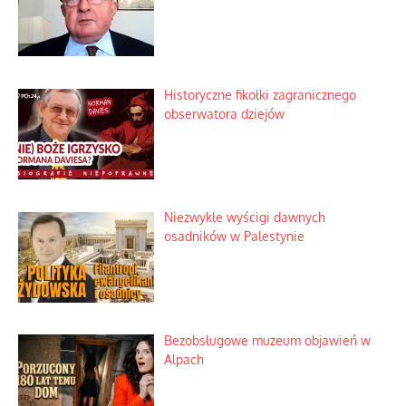
Zagadkowy pocisk w spokojnej
miejscowości
Szabla z kamieniem na czołgi
Szybki proces nauki sztucznej
inteligencji
Historyczne fikołki zagranicznego