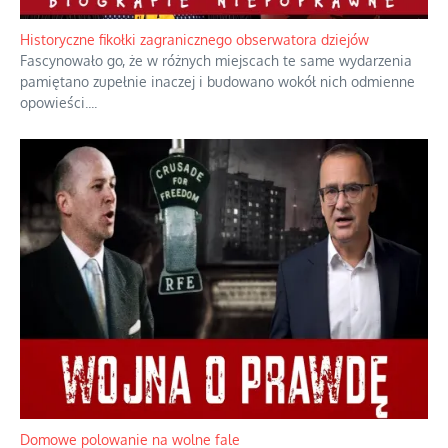
Rozważania o rodzinie przy zielonej herbacie
Rodzina to zbiór jednostek połączonych trwałymi, naturalnymi,
realnymi relacjami.
...
Historyczne fikołki zagranicznego obserwatora dziejów
Fascynowało go, że w różnych miejscach te same wydarzenia
pamiętano zupełnie inaczej i budowano wokół nich odmienne
opowieści.
...