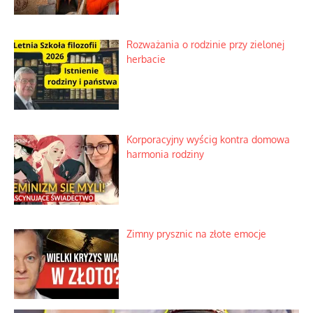
obserwatora dziejów
Niezwykłe wyścigi dawnych
osadników w Palestynie
Bezobsługowe muzeum objawień w
Alpach
Rozważania o rodzinie przy zielonej
herbacie