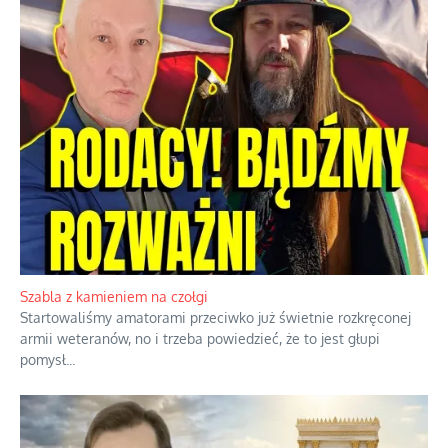
Korporacyjny wyścig kontra domowa
harmonia rodziny
Zimny prysznic na złote emocje