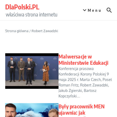
Przejdź do treści
DlaPolski.PL
Menu
właściwa strona internetu
Strona główna
/
Robert Zawadzki
Malwersacje w
Ministerstwie Edukacji
Konferencja prasowa
Konfederacji Korony Polskiej 9
maja 2025 r. Marta Czech, Poseł
Roman Fritz, Robert Zawadzki,
Jakub Zgierski, Bartosz
Kopczyński....
Były pracownik MEN
ujawnia: jak