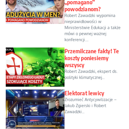
„pomagano”
powodzianom?
Robert Zawadzki wypomina
nieprawidłowości w
Ministerstwie Edukacji a także
mówi o pewnej ważnej
konferencji....
Przemilczane fakty! Te
koszty poniesiemy
wszyscy
Robert Zawadzki, ekspert ds.
polityki klimatycznej...
Elektorat lewicy
Zrozumieć Antycywilizacje –
Jakub Zgierski i Robert
Zawadzki...