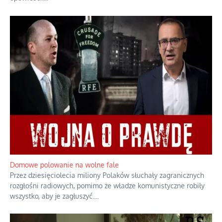
Historyczne fikołki zagranicznego obserwatora dziejów
Fascynowało go, że w różnych miejscach te same wydarzenia
pamiętano zupełnie inaczej i budowano wokół nich odmienne
opowieści.
...