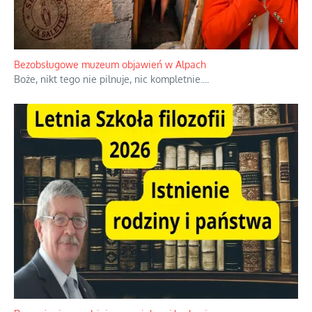
Niezwykłe wyścigi dawnych osadników w Palestynie
W 1938 roku, uwaga, 17% tych osadników niemieckich w
Palestynie było członkiem partii nazistowskiej i podczas II
wojny światowej byli internowani
...
Bezobsługowe muzeum objawień w Alpach