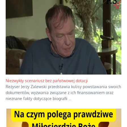
Domowe polowanie na wolne fale
Przez dziesięciolecia miliony Polaków słuchały zagranicznych
rozgłośni radiowych, pomimo że władze komunistyczne robiły
wszystko, aby je zagłuszyć.
...