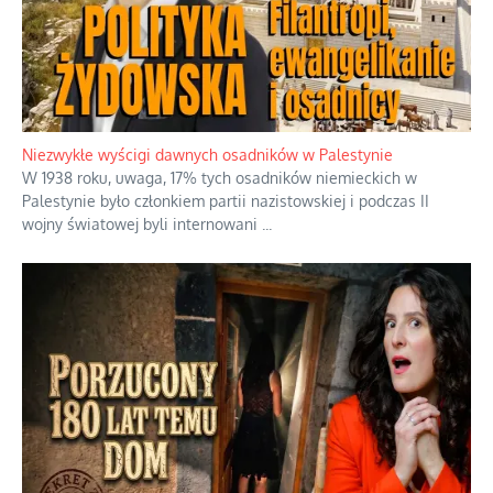
Szabla z kamieniem na czołgi
Startowaliśmy amatorami przeciwko już świetnie rozkręconej
armii weteranów, no i trzeba powiedzieć, że to jest głupi
pomysł
...