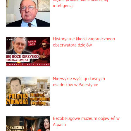
Zagadkowy pocisk w spokojnej
miejscowości
Szabla z kamieniem na czołgi
Szybki proces nauki sztucznej
inteligencji