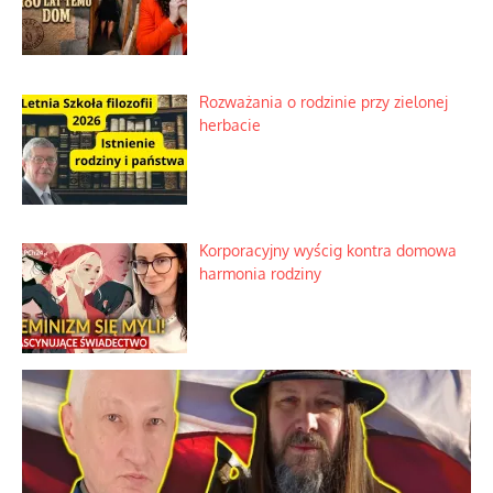
Historyczne fikołki zagranicznego
obserwatora dziejów
Niezwykłe wyścigi dawnych
osadników w Palestynie
Bezobsługowe muzeum objawień w
Alpach
Rozważania o rodzinie przy zielonej