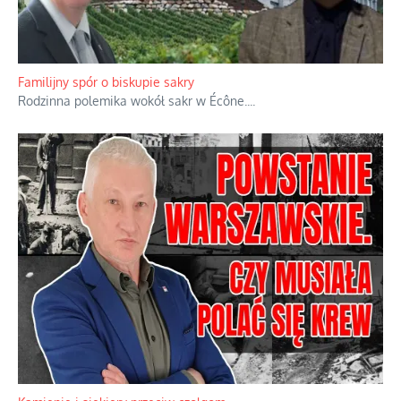
Familijny spór o biskupie sakry
Rodzinna polemika wokół sakr w Écône.
...