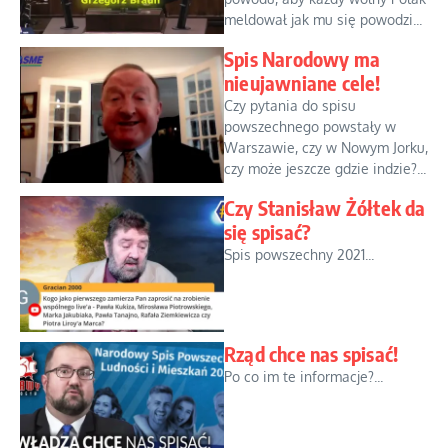
meldował jak mu się powodzi...
Spis Narodowy ma
nieujawniane cele!
Czy pytania do spisu
powszechnego powstały w
Warszawie, czy w Nowym Jorku,
czy może jeszcze gdzie indzie?...
Czy Stanisław Żółtek da
się spisać?
Spis powszechny 2021...
Rząd chce nas spisać!
Po co im te informacje?...