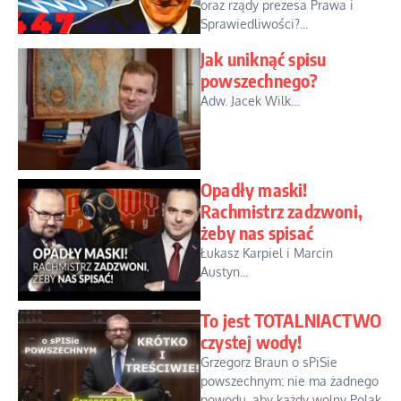
oraz rządy prezesa Prawa i
Sprawiedliwości?...
Jak uniknąć spisu
powszechnego?
Adw. Jacek Wilk...
Opadły maski!
Rachmistrz zadzwoni,
żeby nas spisać
Łukasz Karpiel i Marcin
Austyn...
To jest TOTALNIACTWO
czystej wody!
Grzegorz Braun o sPiSie
powszechnym: nie ma żadnego
powodu, aby każdy wolny Polak