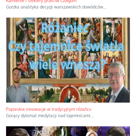
Kamienie i siekiery przeciw czołgom
Gorzka analityka decyzji warszawskich dowódców.
...
Papieskie innowacje w tradycyjnym różańcu
Gorący dylemat medytacji nad tajemnicami.
...