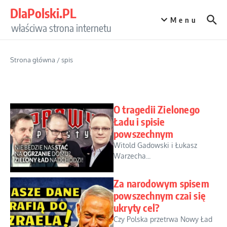
Przejdź do treści
DlaPolski.PL
Menu
właściwa strona internetu
Strona główna
/
spis
O tragedii Zielonego
Ładu i spisie
powszechnym
Witold Gadowski i Łukasz
Warzecha...
Za narodowym spisem
powszechnym czai się
ukryty cel?
Czy Polska przetrwa Nowy Ład