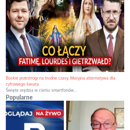
Boskie przestrogi na trudne czasy. Maryjna alternatywa dla
cyfrowego świata
Święte orędzia w cieniu smartfonów.
...
Popularne