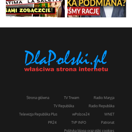
Strona główna
TV Trwam
Radio Maryja
TV Republika
Radio Republika
Telewizja Republika Plus
wPolsce24
WNET
PR24
TVP INFO
Patronat
Polityka bloga oraz pliki cookies