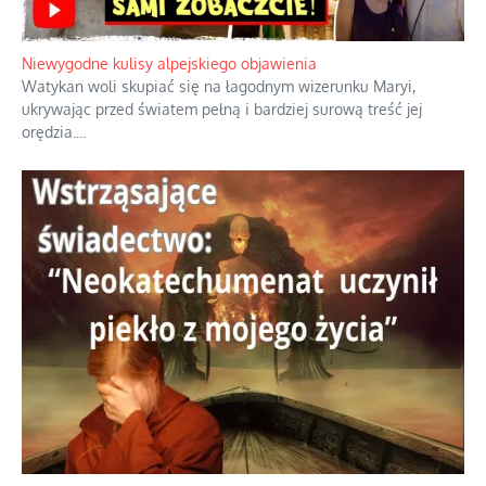
Niewygodne kulisy alpejskiego objawienia
Watykan woli skupiać się na łagodnym wizerunku Maryi,
ukrywając przed światem pełną i bardziej surową treść jej
orędzia.
...