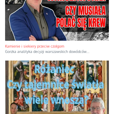
Kamienie i siekiery przeciw czołgom
Gorzka analityka decyzji warszawskich dowódców.
...