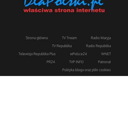
Strona główna
TV Trwam
Radio Maryja
TV Republika
Radio Republika
Telewizja Republika Plus
wPolsce24
WNET
PR24
TVP INFO
Patronat
Polityka bloga oraz pliki cookies
Dla bezpieczeństwa stosujemy 256-bitowe szyfrowanie
SSL