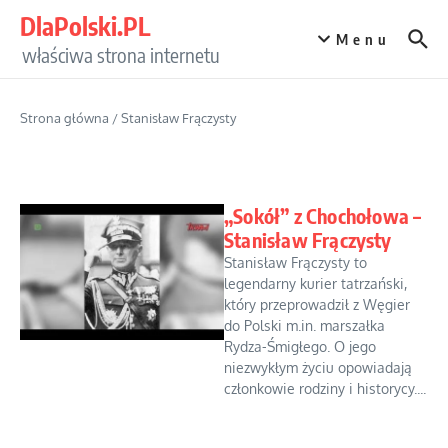
Przejdź do treści
DlaPolski.PL
Menu
właściwa strona internetu
Strona główna
/
Stanisław Frączysty
„Sokół” z Chochołowa –
Stanisław Frączysty
Stanisław Frączysty to
legendarny kurier tatrzański,
który przeprowadził z Węgier
do Polski m.in. marszałka
Rydza-Śmigłego. O jego
niezwykłym życiu opowiadają
członkowie rodziny i historycy....