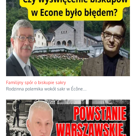
Familijny spór o biskupie sakry
Rodzinna polemika wokół sakr w Écône.
...