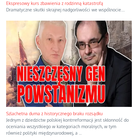
Ekspresowy kurs zbawienia z rodzinną katastrofą
Dramatyczne skutki skrajnej nadgorliwości we wspólnocie.
...
Szlachetna duma z historycznego braku rozsądku
Jednym z dziedzictw polskiej kontrreformacji jest skłonność do
oceniania wszystkiego w kategoriach moralnych, w tym
również polityki międzynarodowej, a
...