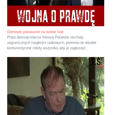
Domowe polowanie na wolne fale
Przez dziesięciolecia miliony Polaków słuchały
zagranicznych rozgłośni radiowych, pomimo że władze
komunistyczne robiły wszystko, aby je zagłuszyć.
...