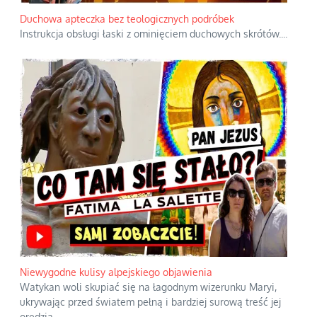
Duchowa apteczka bez teologicznych podróbek
Instrukcja obsługi łaski z ominięciem duchowych skrótów.
...
Niewygodne kulisy alpejskiego objawienia
Watykan woli skupiać się na łagodnym wizerunku Maryi,
ukrywając przed światem pełną i bardziej surową treść jej
orędzia.
...