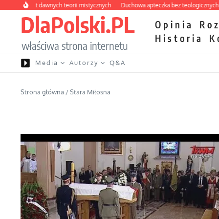
Przejdź do treści
labirynt dawnych teorii mistycznych
Duchowa apteczka bez teologicznych podr
DlaPolski.PL
Opinia
Ro
Historia
K
właściwa strona internetu
Media
Autorzy
Q&A
Strona główna
/
Stara Miłosna