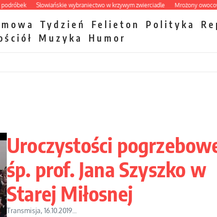
óbek
Słowiańskie wybraniectwo w krzywym zwierciadle
Mrożony owocowy zaw
zmowa
Tydzień
Felieton
Polityka
Re
ościół
Muzyka
Humor
Uroczystości pogrzebow
śp. prof. Jana Szyszko w
Starej Miłosnej
Transmisja, 16.10.2019...