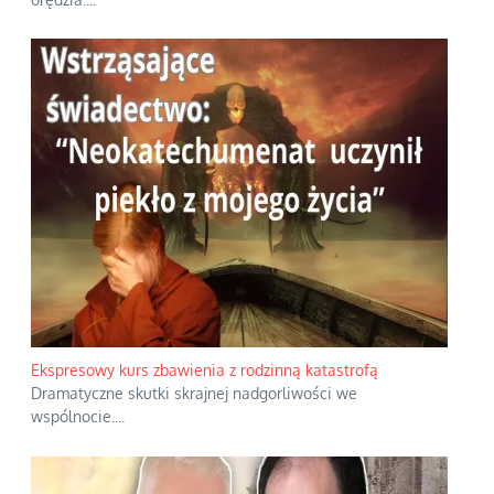
Ekspresowy kurs zbawienia z rodzinną katastrofą
Dramatyczne skutki skrajnej nadgorliwości we
wspólnocie.
...