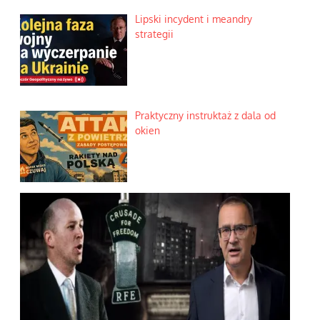
Lipski incydent i meandry
strategii
Praktyczny instruktaż z dala od
okien