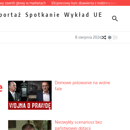
rót głowy w marketach
Ekspresowy kurs zbawienia z rodzinną katastrofą
Dobr
portaż
Spotkanie
Wykład
UE
8 sierpnia 2026
e
Domowe polowanie na wolne
fale
Niezwykły scenariusz bez
państwowej dotacji