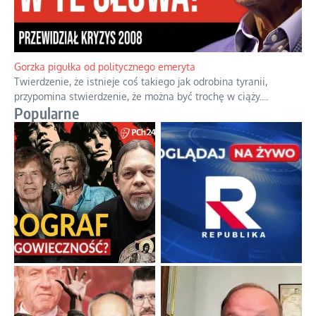
Boskie przestrogi na trudne czasy. Maryjna alternatywa dla
cyfrowego świata
Święte orędzia w cieniu smartfonów.
...
Gorzka pigułka od politycznego emeryta