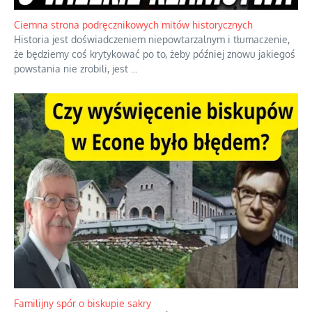
oceniania wszystkiego w kategoriach moralnych, w tym
również polityki międzynarodowej, a
...
Ciemna strona podręcznikowych mitów historycznych
Historia jest doświadczeniem niepowtarzalnym i tłumaczenie,
że będziemy coś krytykować po to, żeby później znowu jakiegoś
powstania nie zrobili, jest
...