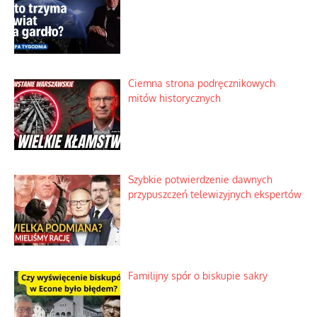
Nietrwałość hormonów i zalety
intercyzy
Szlachetna duma z historycznego
braku rozsądku
Najdroższy morski kranik na świecie