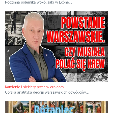
Familijny spór o biskupie sakry
Rodzinna polemika wokół sakr w Écône.
...