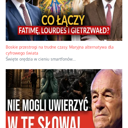
Papieskie innowacje w tradycyjnym różańcu
Gorący dylemat medytacji nad tajemnicami.
...