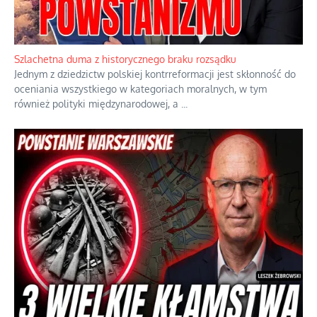
Ekspresowy kurs zbawienia z rodzinną katastrofą
Dramatyczne skutki skrajnej nadgorliwości we wspólnocie.
...
Szlachetna duma z historycznego braku rozsądku
Jednym z dziedzictw polskiej kontrreformacji jest skłonność do