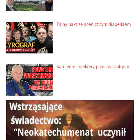
Ciemna strona podręcznikowych
mitów historycznych
Szybkie potwierdzenie dawnych
przypuszczeń telewizyjnych ekspertów
Familijny spór o biskupie sakry
Tajny pakt ze scenicznym diabełkiem