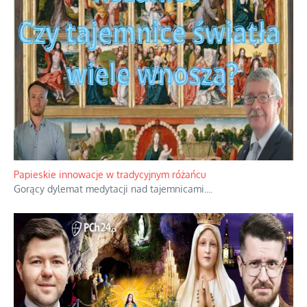
Kamienie i siekiery przeciw czołgom
Gorzka analityka decyzji warszawskich dowódców.
...