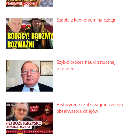
Wielki zlot miłośników świętego
spokoju
Zagadkowy pocisk w spokojnej
miejscowości
Szabla z kamieniem na czołgi