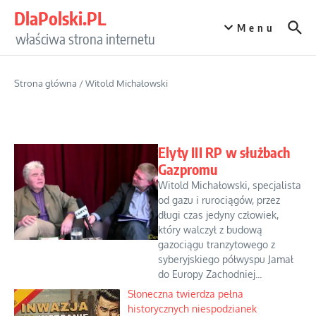
Przejdź do treści
DlaPolski.PL
Menu
właściwa strona internetu
Strona główna
/
Witold Michałowski
Elyty III RP w służbach
Gazpromu
Witold Michałowski, specjalista
od gazu i rurociągów, przez
długi czas jedyny człowiek,
który walczył z budową
gazociągu tranzytowego z
syberyjskiego półwyspu Jamał
do Europy Zachodniej...