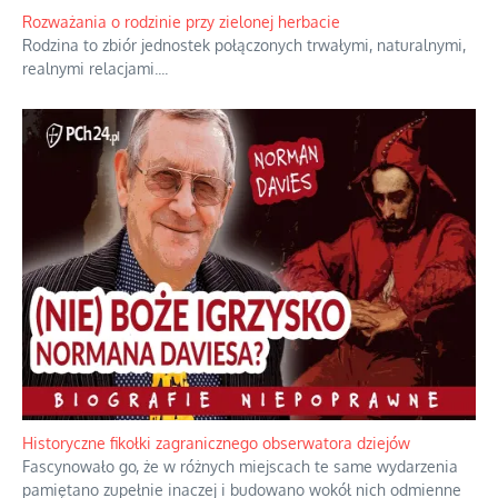
Bezobsługowe muzeum objawień w Alpach
Boże, nikt tego nie pilnuje, nic kompletnie.
...
Rozważania o rodzinie przy zielonej herbacie
Rodzina to zbiór jednostek połączonych trwałymi, naturalnymi,
realnymi relacjami.
...