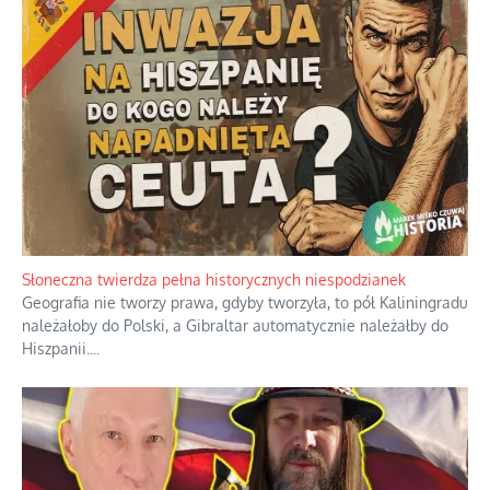
Bezobsługowe muzeum objawień w
Alpach
Rozważania o rodzinie przy zielonej
herbacie