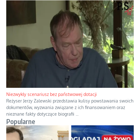
Domowe polowanie na wolne fale
Przez dziesięciolecia miliony Polaków słuchały zagranicznych
rozgłośni radiowych, pomimo że władze komunistyczne robiły
wszystko, aby je zagłuszyć.
...