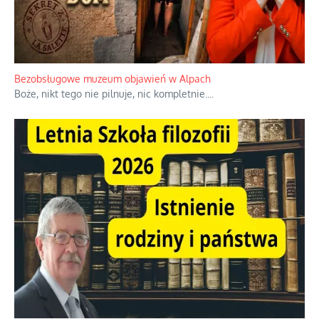
Niezwykłe wyścigi dawnych osadników w Palestynie
W 1938 roku, uwaga, 17% tych osadników niemieckich w
Palestynie było członkiem partii nazistowskiej i podczas II
wojny światowej byli internowani
...