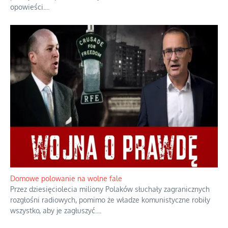
Historyczne fikołki zagranicznego obserwatora dziejów
Fascynowało go, że w różnych miejscach te same wydarzenia
pamiętano zupełnie inaczej i budowano wokół nich odmienne
opowieści.
...