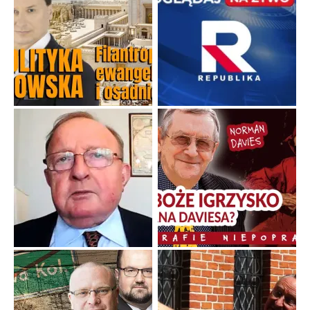
Niezwykły scenariusz bez państwowej dotacji
Reżyser Jerzy Zalewski przedstawia kulisy powstawania swoich
dokumentów, wyzwania związane z ich finansowaniem oraz
nieznane fakty dotyczące biografii
...
Popularne