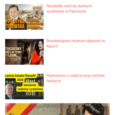
Szybki proces nauki sztucznej
inteligencji
Historyczne fikołki zagranicznego
obserwatora dziejów
Niezwykłe wyścigi dawnych
osadników w Palestynie