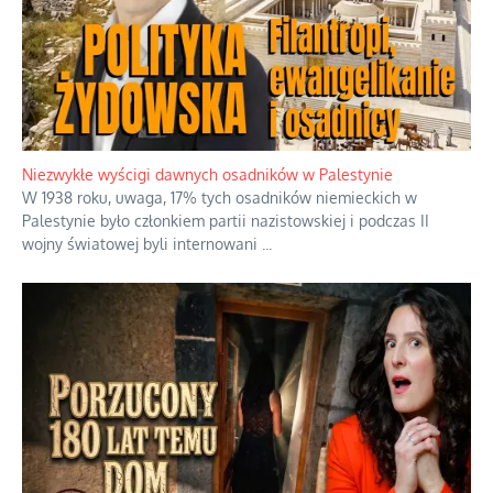
Szabla z kamieniem na czołgi
Startowaliśmy amatorami przeciwko już świetnie rozkręconej
armii weteranów, no i trzeba powiedzieć, że to jest głupi
pomysł
...