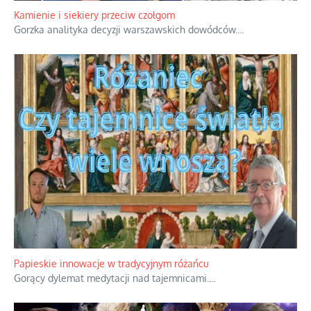
Kamienie i siekiery przeciw czołgom
Gorzka analityka decyzji warszawskich dowódców.
...
Papieskie innowacje w tradycyjnym różańcu
Gorący dylemat medytacji nad tajemnicami.
...