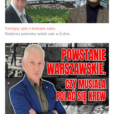
Familijny spór o biskupie sakry
Rodzinna polemika wokół sakr w Écône.
...