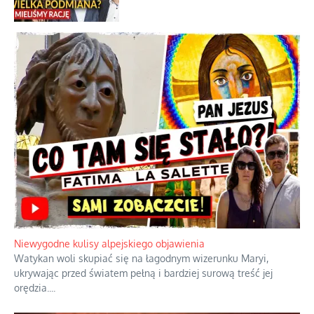
Niewygodne kulisy alpejskiego objawienia
Watykan woli skupiać się na łagodnym wizerunku Maryi,
ukrywając przed światem pełną i bardziej surową treść jej
orędzia.
...