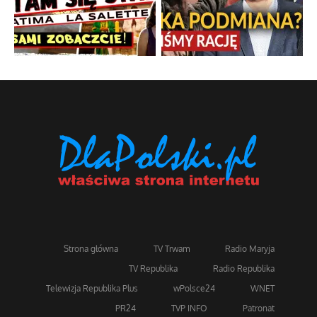
Strona główna
TV Trwam
Radio Maryja
TV Republika
Radio Republika
Telewizja Republika Plus
wPolsce24
WNET
PR24
TVP INFO
Patronat