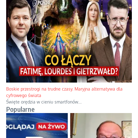
Boskie przestrogi na trudne czasy. Maryjna alternatywa dla
cyfrowego świata
Święte orędzia w cieniu smartfonów.
...
Popularne