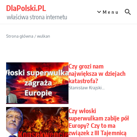
Przejdź do treści
DlaPolski.PL
Menu
właściwa strona internetu
Strona główna
/
wulkan
Czy grozi nam
największa w dziejach
katastrofa?
Stanisław Krajski...
Czy włoski
superwulkam zabije pół
Europy? Czy to ma
związek z III Tajemnicą