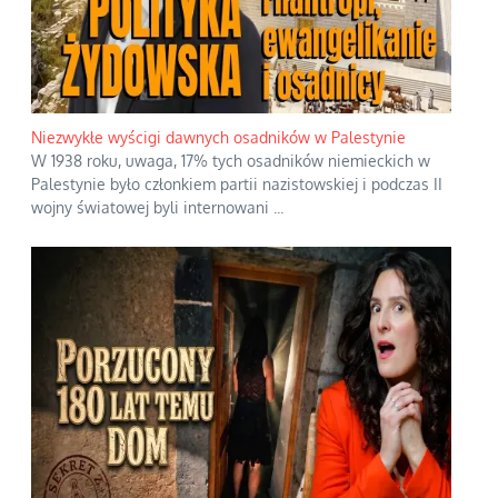
Niezwykłe wyścigi dawnych osadników w Palestynie
W 1938 roku, uwaga, 17% tych osadników niemieckich w
Palestynie było członkiem partii nazistowskiej i podczas II
wojny światowej byli internowani
...