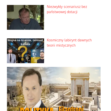
Niezwykły scenariusz bez
państwowej dotacji
Kosmiczny labirynt dawnych
teorii mistycznych