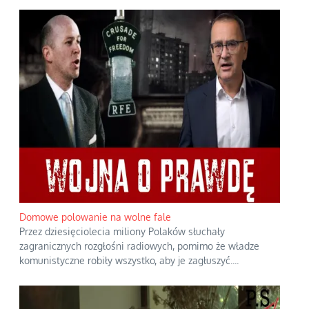
Domowe polowanie na wolne fale
Przez dziesięciolecia miliony Polaków słuchały
zagranicznych rozgłośni radiowych, pomimo że władze
komunistyczne robiły wszystko, aby je zagłuszyć.
...