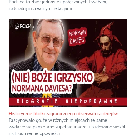
Rodzina to zbiór jednostek połączonych trwałymi,
naturalnymi, realnymi relacjami.
...
Historyczne fikołki zagranicznego obserwatora dziejów
Fascynowało go, że w różnych miejscach te same
wydarzenia pamiętano zupełnie inaczej i budowano wokół
nich odmienne opowieści.
...