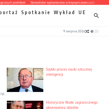
nych podróbek
Słowiańskie wybraniectwo w krzywym zwierciadle
Mrożony owo
portaż
Spotkanie
Wykład
UE
9 sierpnia 2026
Szybki proces nauki sztucznej
inteligencji
p...
Historyczne fikołki zagranicznego
obserwatora dziejów