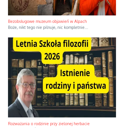
Bezobsługowe muzeum objawień w Alpach
Boże, nikt tego nie pilnuje, nic kompletnie.
...
Rozważania o rodzinie przy zielonej herbacie