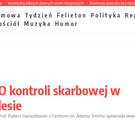
osmiczny labirynt dawnych teorii mistycznych
Duchowa apteczka bez teologicz
zmowa
Tydzień
Felieton
Polityka
Re
ościół
Muzyka
Humor
O kontroli skarbowej w
lesie
Prof. Robert Gwiazdowski z Centrum im. Adama Smitha opowiada dowci