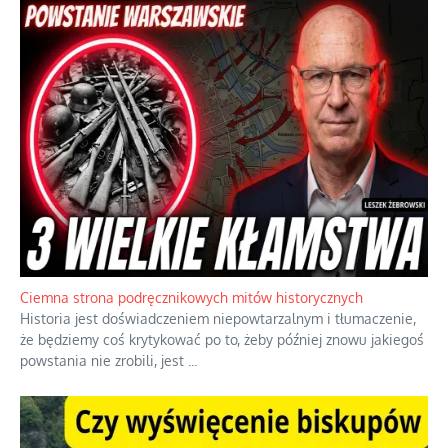
Szlachetna duma z historycznego braku rozsądku
Jednym z dziedzictw polskiej kontrreformacji jest skłonność do
oceniania wszystkiego w kategoriach moralnych, w tym
również polityki międzynarodowej, a
...