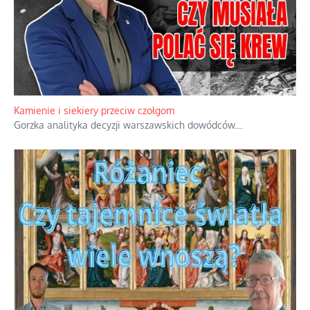
Familijny spór o biskupie sakry
Rodzinna polemika wokół sakr w Écône.
...