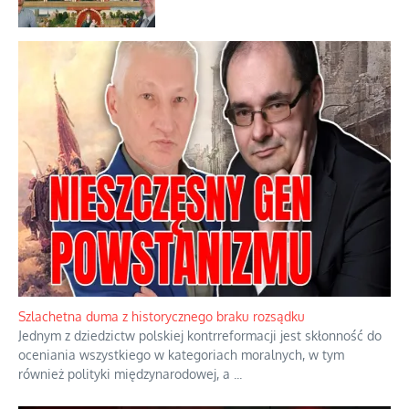
Kamienie i siekiery przeciw czołgom
Staza taktyczna zamiast zwykłego
plastra
Papieskie innowacje w tradycyjnym
różańcu