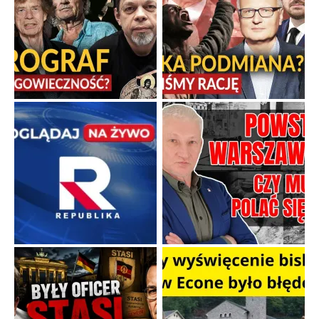
Niewykonalne rozkazy i polityczna katastrofa
Uczestnicy Powstania Warszawskiego zasługują na najwyższy
szacunek, ponieważ jako żołnierze otrzymali zadanie po prostu
niewykonalne.
...
Popularne