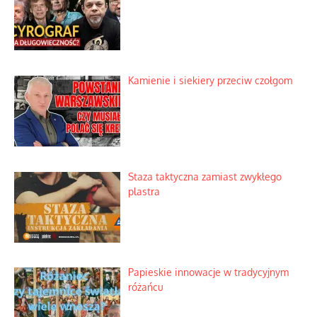
Szybkie potwierdzenie dawnych
przypuszczeń telewizyjnych ekspertów
Familijny spór o biskupie sakry
Tajny pakt ze scenicznym diabełkiem