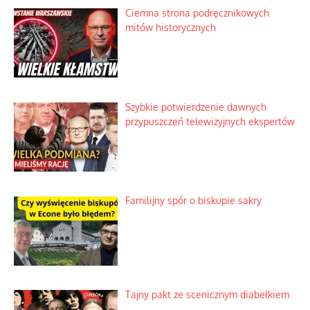
Szlachetna duma z historycznego
braku rozsądku
Najdroższy morski kranik na świecie
Ciemna strona podręcznikowych
mitów historycznych