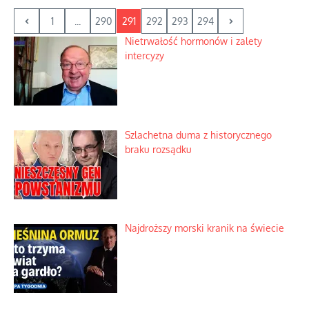
1
...
290
291
292
293
294
Nietrwałość hormonów i zalety
intercyzy