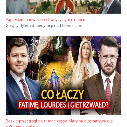
Kamienie i siekiery przeciw czołgom
Gorzka analityka decyzji warszawskich dowódców.
...
Papieskie innowacje w tradycyjnym różańcu
Gorący dylemat medytacji nad tajemnicami.
...