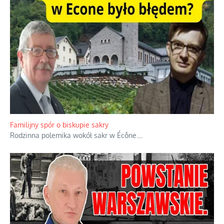
Ciemna strona podręcznikowych mitów historycznych
Historia jest doświadczeniem niepowtarzalnym i tłumaczenie,
że będziemy coś krytykować po to, żeby później znowu jakiegoś
powstania nie zrobili, jest
...