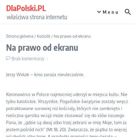
Przejdź do treści
DlaPolski.PL
Menu
właściwa strona internetu
Strona główna
/
Kościół
/
Na prawo od ekranu
Na prawo od ekranu
Brak komentarzy
Jerzy Wolak – kino zaraża nieuleczalnie.
Koronawirus w Polsce najmocniej uderzył w miejsca kultu. Nie
tylko katolickie. Wszystkie. Pogańskie świątynie zostały wręcz
potraktowane surowiej niż kościoły, których nie zamknięto i
nieliczna garstka wciąż może stosować się do słów naszego
Pana, że „gdzie są dwaj albo trzej zebrani w imię Moje, tam Ja
jestem pośród nich” (Mt 18, 20). Zwłaszcza, że piątka to więcej
niż dwóch albo troje. A przybytki marności tego świata –