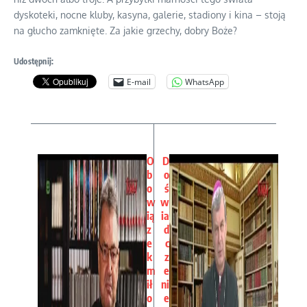
dyskoteki, nocne kluby, kasyna, galerie, stadiony i kina – stoją
na głucho zamknięte. Za jakie grzechy, dobry Boże?
Udostępnij:
E-mail
WhatsApp
O
D
b
o
o
ś
w
w
ią
ia
z
d
e
c
k
z
m
e
ił
ni
o
e